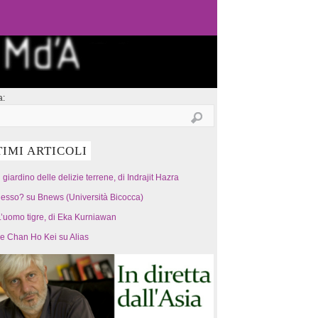
a:
TIMI ARTICOLI
l giardino delle delizie terrene, di Indrajit Hazra
esso? su Bnews (Università Bicocca)
’uomo tigre, di Eka Kurniawan
 e Chan Ho Kei su Alias