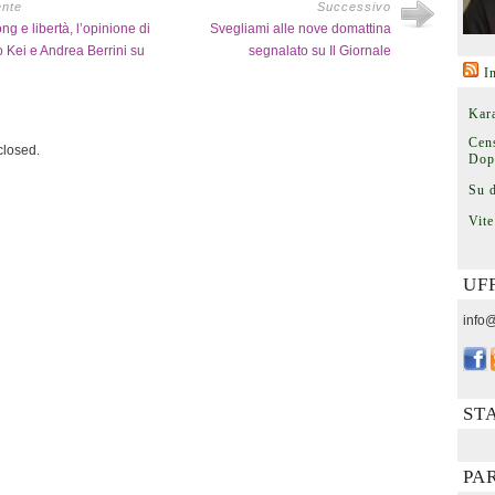
ente
Successivo
g e libertà, l’opinione di
Svegliami alle nove domattina
Kei e Andrea Berrini su
segnalato su Il Giornale
I
Kara
Cens
losed.
Dop
Su 
Vite
UF
info@
ST
PA