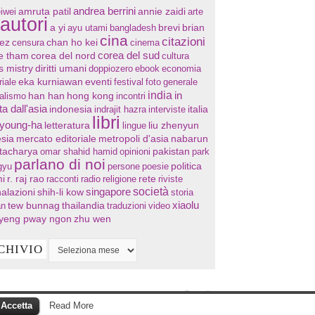
andrea berrini
annie zaidi
iwei
amruta patil
arte
autori
a yi
ayu utami
bangladesh
brevi
brian
cina
citazioni
chan ho kei
ez
censura
cinema
corea del sud
re tham
corea del nord
cultura
s mistry
diritti umani
doppiozero
ebook
economia
eventi
riale
eka kurniawan
festival
foto
generale
india
in
han han
hong kong
nalismo
incontri
ta dall'asia
indonesia
indrajit hazra
interviste
italia
libri
 young-ha
letteratura
lingue
liu zhenyun
sia
mercato editoriale
metropoli d'asia
nabarun
tacharya
omar shahid hamid
opinioni
pakistan
park
parlano di noi
gyu
persone
poesie
politica
i
r. raj rao
racconti
radio
religione
rete
riviste
società
singapore
alazioni
shih-li kow
storia
xiaolu
tew bunnag
thailandia
an
traduzioni
video
yeng pway ngon
zhu wen
CHIVIO
Accetta
Read More