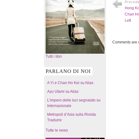
Preced
Hong Kon
Chan Ho 
Left
Comments are c
Tutti i libri
PARLANO DI NOI
A Yi e Chan Ho Kei su Alias
Ayu Utami su Alias
L’impero delle luci segnalato su
Internazionale
Metropoli d’Asia sulla Rivista
Tradurre
Tutte le news