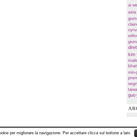
ai we
asia
gom
clai
cyru
edito
gior
diret
kim
male
bhat
min-
prem
segn
taiw
guo
AR
cookie per migliorare la navigazione. Per accettare clicca sul bottone a lato.