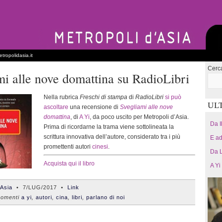
tropolidasia.it
Cerc
mi alle nove domattina su RadioLibri
Nella rubrica
Freschi di stampa
di
RadioLibri
si può
UL
ascoltare
una recensione di
Svegliami alle nove
domattina
, di
A Yi
, da poco uscito per Metropoli d’Asia.
Da I
Prima di ricordarne la trama viene sottolineata la
scrittura innovativa dell’autore, considerato tra i più
E ad
promettenti autori
cinesi
.
Da L
Acquista qui il libro
A Yi
'Asia
•
7/LUG/2017
•
Link
omenti
a yi
,
autori
,
cina
,
libri
,
parlano di noi