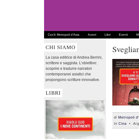
Cos’è Metropoli d’Asia
Autori
Libri
Eventi
Me
Sveglia
CHI SIAMO
La casa editrice di Andrea Berrini,
scrittore e saggista. L’obiettivo:
scoprire e tradurre narratori
contemporanei asiatici che
propongono scritture innovative.
LIBRI
di
Metropoli d
In
Cina
• Arg