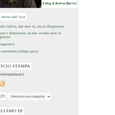
n diretta dall’Asia
chi LitFest, due mesi fa, ora su Doppiozero
ura e democrazia, un mio vecchio post su
piozero
doppiozero
 contraffatte (ultima parte)
FICIO STAMPA
metropolidasia.it
ATI
RLIAMO DI