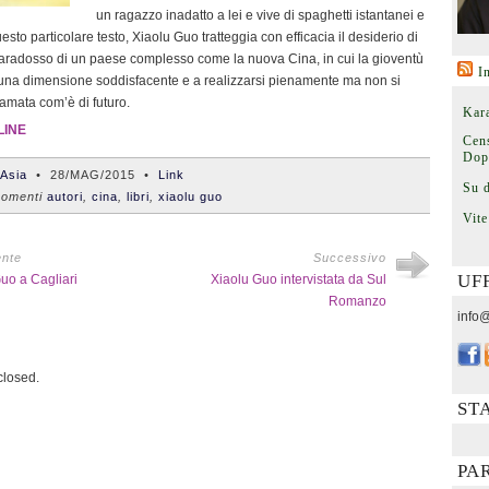
un ragazzo inadatto a lei e vive di spaghetti istantanei e
uesto particolare testo, Xiaolu Guo tratteggia con efficacia il desiderio di
paradosso di un paese complesso come la nuova Cina, in cui la gioventù
I
e una dimensione soddisfacente e a realizzarsi pienamente ma non si
famata com’è di futuro.
Kara
LINE
Cens
Dop
'Asia
•
28/MAG/2015
•
Link
Su 
omenti
autori
,
cina
,
libri
,
xiaolu guo
Vite
ente
Successivo
UF
uo a Cagliari
Xiaolu Guo intervistata da Sul
Romanzo
info@
losed.
ST
PA