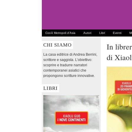
Cos’è Metropoli d’Asia
Autori
Libri
Eventi
Me
In libre
CHI SIAMO
di Xiao
La casa editrice di Andrea Berrini,
scrittore e saggista. L’obiettivo:
scoprire e tradurre narratori
contemporanei asiatici che
propongono scritture innovative.
LIBRI