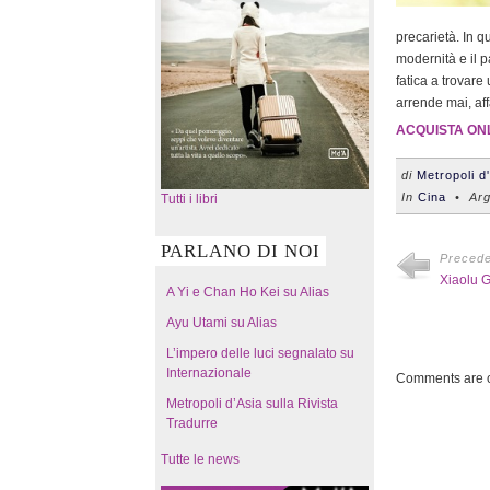
precarietà. In q
modernità e il 
fatica a trovar
arrende mai, af
ACQUISTA ON
di
Metropoli d
In
Cina
• Arg
Tutti i libri
PARLANO DI NOI
Preced
Xiaolu G
A Yi e Chan Ho Kei su Alias
Ayu Utami su Alias
L’impero delle luci segnalato su
Internazionale
Comments are c
Metropoli d’Asia sulla Rivista
Tradurre
Tutte le news