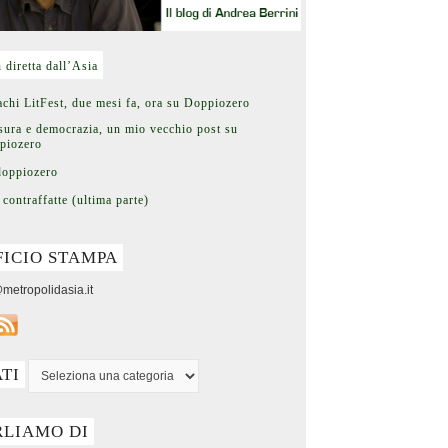
n diretta dall’Asia
chi LitFest, due mesi fa, ora su Doppiozero
ura e democrazia, un mio vecchio post su
piozero
doppiozero
 contraffatte (ultima parte)
FICIO STAMPA
metropolidasia.it
ATI
RLIAMO DI