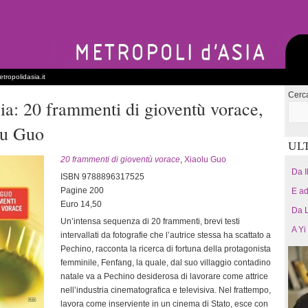
tropolidasia.it
Cerc
ria: 20 frammenti di gioventù vorace,
lu Guo
UL
20 frammenti di gioventù vorace
,
Xiaolu Guo
Da I
ISBN 9788896317525
Pagine 200
E ad
Euro 14,50
Da L
Un’intensa sequenza di 20 frammenti, brevi testi
A Yi
intervallati da fotografie che l’autrice stessa ha scattato a
Pechino, racconta la ricerca di fortuna della protagonista
femminile, Fenfang, la quale, dal suo villaggio contadino
natale va a Pechino desiderosa di lavorare come attrice
nell’industria cinematografica e televisiva. Nel frattempo,
lavora come inserviente in un cinema di Stato, esce con