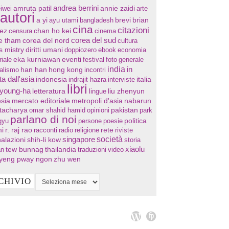
andrea berrini
annie zaidi
iwei
amruta patil
arte
autori
a yi
ayu utami
bangladesh
brevi
brian
cina
citazioni
chan ho kei
ez
censura
cinema
corea del sud
re tham
corea del nord
cultura
s mistry
diritti umani
doppiozero
ebook
economia
eventi
riale
eka kurniawan
festival
foto
generale
india
in
han han
hong kong
nalismo
incontri
ta dall'asia
indonesia
indrajit hazra
interviste
italia
libri
 young-ha
letteratura
lingue
liu zhenyun
sia
mercato editoriale
metropoli d'asia
nabarun
tacharya
omar shahid hamid
opinioni
pakistan
park
parlano di noi
gyu
persone
poesie
politica
i
r. raj rao
racconti
radio
religione
rete
riviste
società
singapore
alazioni
shih-li kow
storia
xiaolu
tew bunnag
thailandia
an
traduzioni
video
yeng pway ngon
zhu wen
CHIVIO