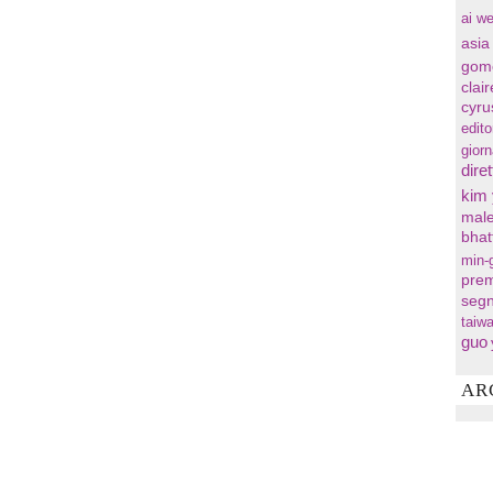
ai we
asia
gom
clai
cyru
edito
gior
diret
kim
male
bhat
min-
prem
segn
taiw
guo
AR