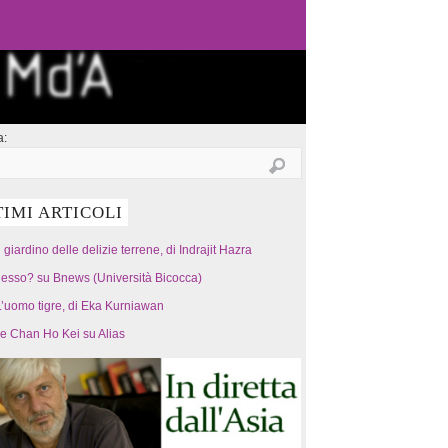
a:
TIMI ARTICOLI
l giardino delle delizie terrene, di Indrajit Hazra
esso? su Bnews (Università Bicocca)
’uomo tigre, di Eka Kurniawan
 e Chan Ho Kei su Alias