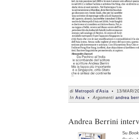
di
Metropoli d'Asia
•
13/MAR/2
In
Asia
• Argomenti
andrea berr
Andrea Berrini inter
Su
Book