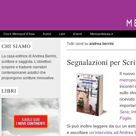
Cos’è Metropoli d’Asia
Autori
Libri
Eventi
Metropolidasia.it
Tutti i post su
andrea berrini
CHI SIAMO
La casa editrice di Andrea Berrini,
Segnalazioni per Scri
scrittore e saggista. L’obiettivo:
scoprire e tradurre narratori
contemporanei asiatici che
Il nuovo
propongono scritture innovative.
metropol
incontri 
LIBRI
sullo sfo
ricevuto
importan
Sera
;
In
Foglio
.
Si può inoltre leggere da
qui
un estr
e ascoltare
un’intervista ad Andrea B