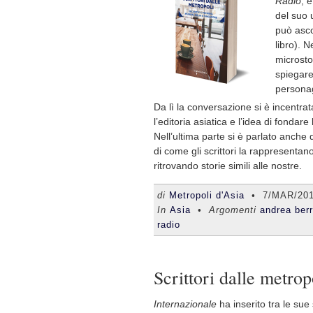
Radio
, 
del suo 
può asco
libro). N
microsto
spiegare 
persona
Da lì la conversazione si è incentra
l’editoria asiatica e l’idea di fondare
Nell’ultima parte si è parlato anche 
di come gli scrittori la rappresenta
ritrovando storie simili alle nostre.
di
Metropoli d'Asia
•
7/MAR/20
In
Asia
• Argomenti
andrea berr
radio
Scrittori dalle metrop
Internazionale
ha inserito tra le su