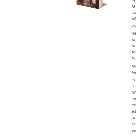
fa
ca
af
Ca
ne
pr
di
Ri
le
Ni
im
ir
“e
un
in
co
es
ar
ra
ve