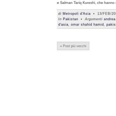
e Salman Tariq Kureshi, che hanno se
di
Metropoli d'Asia
•
13/FEB/20
In
Pakistan
• Argomenti
andrea 
d'asia
,
omar shahid hamid
,
pakis
« Post più vecchi