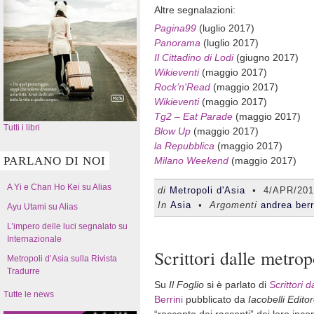
Altre segnalazioni:
Pagina99
(luglio 2017)
Panorama
(luglio 2017)
Il Cittadino di Lodi
(giugno 2017)
Wikieventi
(maggio 2017)
Rock’n'Read
(maggio 2017)
Wikieventi
(maggio 2017)
Tg2 – Eat Parade
(maggio 2017)
Tutti i libri
Blow Up
(maggio 2017)
la Repubblica
(maggio 2017)
PARLANO DI NOI
Milano Weekend
(maggio 2017)
A Yi e Chan Ho Kei su Alias
di
Metropoli d'Asia
•
4/APR/201
In
Asia
• Argomenti
andrea berr
Ayu Utami su Alias
L’impero delle luci segnalato su
Internazionale
Scrittori dalle metrop
Metropoli d’Asia sulla Rivista
Tradurre
Su
Il Foglio
si è parlato di
Scrittori d
Tutte le news
Berrini
pubblicato da
Iacobelli Edito