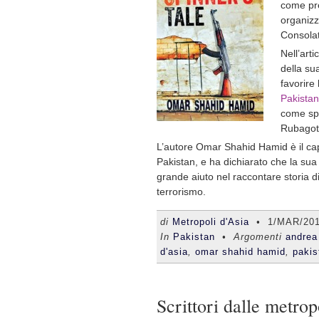
come pre
organizz
Consolat
Nell’arti
della sua
favorire
Pakistan
come sp
Rubagott
L’autore Omar Shahid Hamid è il cap
Pakistan, e ha dichiarato che la sua 
grande aiuto nel raccontare storia di
terrorismo.
di
Metropoli d'Asia
•
1/MAR/20
In
Pakistan
• Argomenti
andrea 
d'asia
,
omar shahid hamid
,
pakis
Scrittori dalle metrop