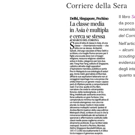
Corriere della Sera
Il libro
Sc
da poco
recensi
del Corr
Nell’arti
– alcuni 
scouting
evidenza
degli int
quanto 