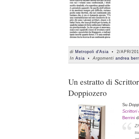
di
Metropoli d'Asia
•
2/APR/201
In
Asia
• Argomenti
andrea berr
Un estratto di Scritto
Doppiozero
Su
Dopp
Scrittori
Berrini
d
Zh
su
ap