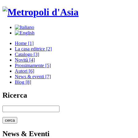
Home [1]
La casa editrice [2]
Catalogo [3]
Novità [4]
Prossimamente [5]
Autori [6]
News & eventi [7]
Blog [8]
Ricerca
News & Eventi