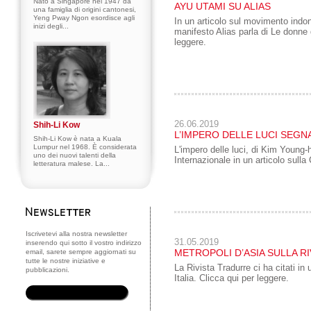
Nato a Singapore nel 1947 da
AYU UTAMI SU ALIAS
una famiglia di origini cantonesi,
Yeng Pway Ngon esordisce agli
In un articolo sul movimento indo
inizi degli...
manifesto Alias parla di Le donne
leggere.
26.06.2019
Shih-Li Kow
L’IMPERO DELLE LUCI SEGN
Shih-Li Kow è nata a Kuala
Lumpur nel 1968. È considerata
L'impero delle luci, di Kim Young
uno dei nuovi talenti della
Internazionale in un articolo sulla
letteratura malese. La...
Iscrivetevi alla nostra newsletter
31.05.2019
inserendo qui sotto il vostro indirizzo
METROPOLI D’ASIA SULLA R
email, sarete sempre aggiornati su
tutte le nostre iniziative e
La Rivista Tradurre ci ha citati in
pubblicazioni.
Italia. Clicca qui per leggere.