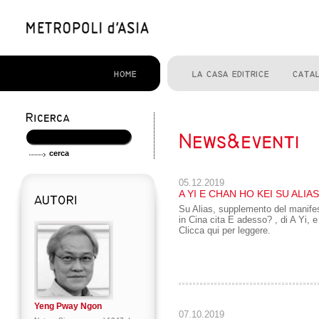
05.12.2019
A YI E CHAN HO KEI SU ALIAS
Su Alias, supplemento del manifes
in Cina cita E adesso? , di A Yi, 
Clicca qui per leggere.
Yeng Pway Ngon
07.10.2019