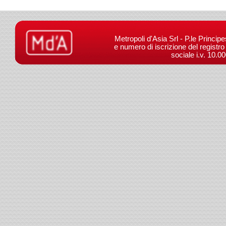
Metropoli d'Asia Srl - P.le Princip
e numero di iscrizione del registr
sociale i.v. 10.0