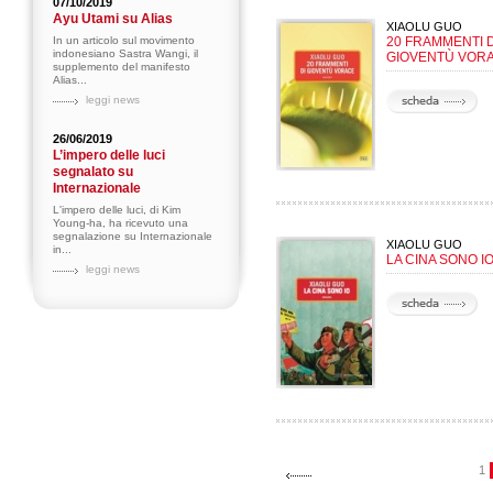
07/10/2019
Ayu Utami su Alias
XIAOLU GUO
In un articolo sul movimento
20 FRAMMENTI D
indonesiano Sastra Wangi, il
GIOVENTÙ VOR
supplemento del manifesto
Alias...
leggi news
26/06/2019
L’impero delle luci
segnalato su
Internazionale
L'impero delle luci, di Kim
Young-ha, ha ricevuto una
segnalazione su Internazionale
XIAOLU GUO
in...
LA CINA SONO I
leggi news
1