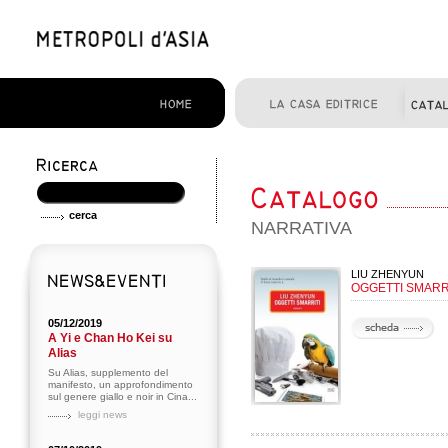
NARRATIVA
LIU ZHENYUN
OGGETTI SMARR
05/12/2019
A Yi e Chan Ho Kei su
Alias
Su Alias, supplemento del
manifesto, un approfondimento
sul genere giallo e noir in Cina...
leggi news