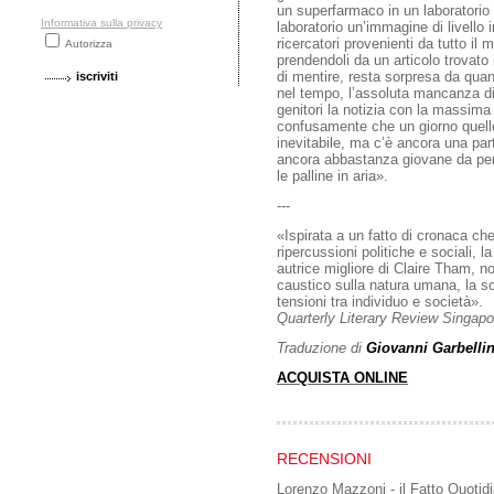
un superfarmaco in un laboratorio 
Informativa sulla privacy
laboratorio un’immagine di livello 
ricercatori provenienti da tutto il
Autorizza
prendendoli da un articolo trovat
di mentire, resta sorpresa da quant
nel tempo, l’assoluta mancanza di
genitori la notizia con la massima
confusamente che un giorno quelle 
inevitabile, ma c’è ancora una part
ancora abbastanza giovane da pen
le palline in aria».
---
«Ispirata a un fatto di cronaca c
ripercussioni politiche e sociali, l
autrice migliore di Claire Tham, no
caustico sulla natura umana, la scr
tensioni tra individuo e società».
Quarterly Literary Review Singapo
Traduzione di
Giovanni Garbellin
ACQUISTA ONLINE
RECENSIONI
Lorenzo Mazzoni - il Fatto Quotid