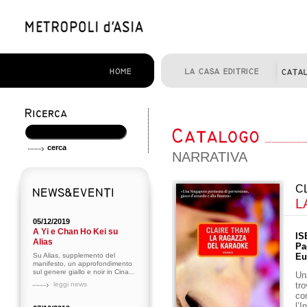
NARRATIVA
C
L
05/12/2019
A Yi e Chan Ho Kei su
IS
Alias
Pa
Su Alias, supplemento del
Eu
manifesto, un approfondimento
sul genere giallo e noir in Cina...
Un
leggi news
tro
co
l’