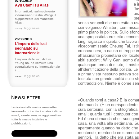
07/10/2019
a 
Ayu Utami su Alias
Ja
In un articolo sul movimento
un
indonesiano Sastra Wangi, il
pre
supplemento del manifesto
senza scrupoli che non esita a usa
Alias...
coinvolgendo Winston, commissario
leggi news
primo piano in politica. Sullo sfon
una spropositata crescita economic
26/06/2019
Ling, ragazza inquieta che lavora i
L’impero delle luci
vicecommissario Cheung Fai, istinti
segnalato su
cronaca nera, a causa di troppe in
Internazionale
affascinante proprietaria del local
L'impero delle luci, di Kim
abiti succinti; Willy Gan, uomo d’a
Young-ha, ha ricevuto una
qualunque forma di rifiuto; il mist
segnalazione su Internazionale
all’identificazione della polizia. L
in...
a prima vista nessuno poteva sos
leggi news
tessuta con grande abilità sullo sf
contraddizioni. Niente è come s
---
«Quando torni a casa? È la domanda
che manda. (È un corrispondente pro
Iscrivetevi alla nostra newsletter
cura certosina, con la stilografica
inserendo qui sotto il vostro indirizzo
email; guarda tutti i computer con
email, sarete sempre aggiornati su
Ed è una domanda che i suoi geni
tutte le nostre iniziative e
casa, una volta alla settimana. S
pubblicazioni.
apertamente quando ha detto che 
mentendo, mentendo eroicamente, 
genitori. Ha detto che era stata a