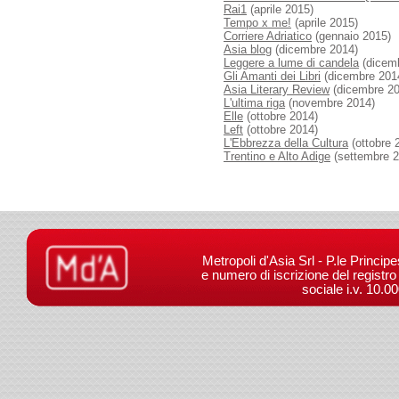
Rai1
(aprile 2015)
Tempo x me!
(aprile 2015)
Corriere Adriatico
(gennaio 2015)
Asia blog
(dicembre 2014)
Leggere a lume di candela
(dicem
Gli Amanti dei Libri
(dicembre 201
Asia Literary Review
(dicembre 20
L'ultima riga
(novembre 2014)
Elle
(ottobre 2014)
Left
(ottobre 2014)
L'Ebbrezza della Cultura
(ottobre 
Trentino e Alto Adige
(settembre 
Metropoli d'Asia Srl - P.le Princip
e numero di iscrizione del registr
sociale i.v. 10.0