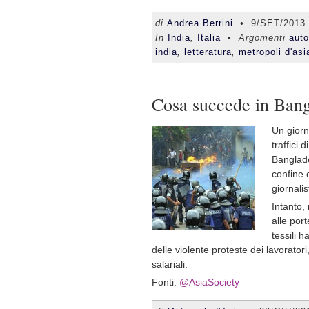
di
Andrea Berrini
•
9/SET/2013
In
India
,
Italia
• Argomenti
auto
india
,
letteratura
,
metropoli d'asi
Cosa succede in Ban
Un giorn
traffici 
Banglade
confine c
giornalis
Intanto,
alle por
tessili 
delle violente proteste dei lavorator
salariali.
Fonti:
@AsiaSociety