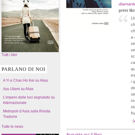
diamante
primi lib
Un
ch
ch
a 
st
se
Tutti i libri
sc
ca
PARLANO DI NOI
qu
es
A Yi e Chan Ho Kei su Alias
i 
de
Ayu Utami su Alias
se
L’impero delle luci segnalato su
sv
Internazionale
st
Metropoli d’Asia sulla Rivista
fo
Tradurre
(
Tutte le news
Acquista qui il libro