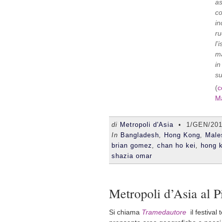
as
co
in
ru
l’
ma
in
s
(
c
M
di
Metropoli d'Asia
•
1/GEN/20
In
Bangladesh
,
Hong Kong
,
Male
brian gomez
,
chan ho kei
,
hong 
shazia omar
Metropoli d’Asia al P
Si chiama
Tramedautore
il festival