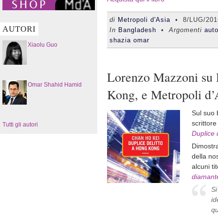
di
Metropoli d'Asia
•
8/LUG/201
AUTORI
In
Bangladesh
• Argomenti
auto
shazia omar
Xiaolu Guo
Lorenzo Mazzoni su D
Omar Shahid Hamid
Kong, e Metropoli d’
Sul suo 
scrittor
Tutti gli autori
Duplice 
Dimostra 
della nos
alcuni t
diamante
Si
id
qu