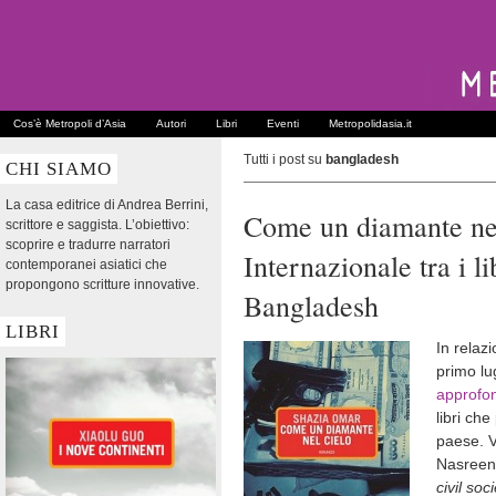
Cos’è Metropoli d’Asia
Autori
Libri
Eventi
Metropolidasia.it
Tutti i post su
bangladesh
CHI SIAMO
La casa editrice di Andrea Berrini,
Come un diamante nel
scrittore e saggista. L’obiettivo:
scoprire e tradurre narratori
Internazionale tra i li
contemporanei asiatici che
propongono scritture innovative.
Bangladesh
LIBRI
In relazi
primo lu
approfo
libri ch
paese. V
Nasree
civil soc