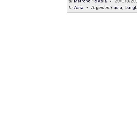
di
Metropoli d'Asia
•
20/GIU/20
In
Asia
• Argomenti
asia
,
bangl