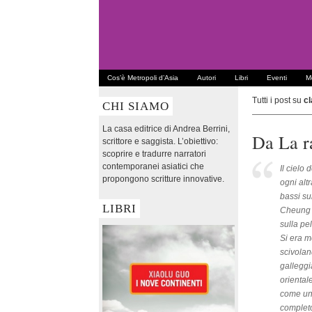
Cos’è Metropoli d’Asia
Autori
Libri
Eventi
Me
Tutti i post su
cl
CHI SIAMO
La casa editrice di Andrea Berrini,
Da La r
scrittore e saggista. L’obiettivo:
scoprire e tradurre narratori
contemporanei asiatici che
Il cielo
propongono scritture innovative.
ogni alt
bassi su
LIBRI
Cheung F
sulla pe
Si era m
scivolan
galleggi
orientale
come una
completo