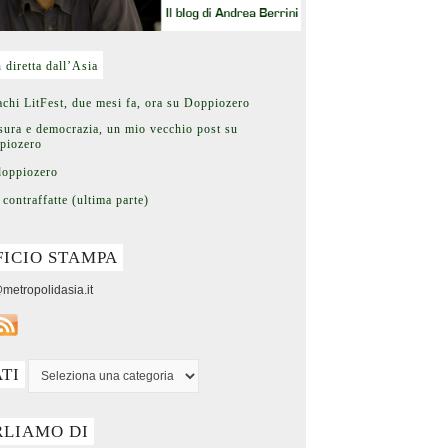
n diretta dall’Asia
chi LitFest, due mesi fa, ora su Doppiozero
ura e democrazia, un mio vecchio post su
piozero
doppiozero
 contraffatte (ultima parte)
FICIO STAMPA
metropolidasia.it
ATI
RLIAMO DI