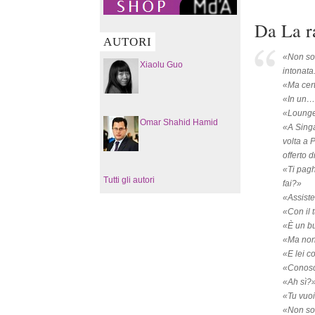
Da La r
AUTORI
«Non so 
Xiaolu Guo
intonata
«Ma cert
«In un…
«Lounge
Omar Shahid Hamid
«A Singa
volta a 
offerto d
«Ti pagh
Tutti gli autori
fai?»
«Assiste
«Con il 
«È un b
«Ma non 
«E lei c
«Conosc
«Ah sì?
«Tu vuoi
«Non so