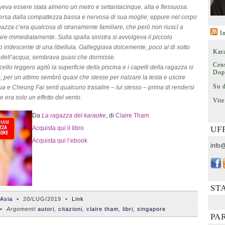
veva essere stata almeno un metro e settantacinque, alta e flessuosa.
ersa dalla compattezza bassa e nervosa di sua moglie; eppure nel corpo
gazza c’era qualcosa di stranamente familiare, che però non riuscì a
I
are immediatamente. Sulla spalla sinistra si avvolgeva il piccolo
o iridescente di una libellula. Galleggiava dolcemente, poco al di sotto
Kara
 dell’acqua; sembrava quasi che dormisse.
Cens
cello leggero agitò la superficie della piscina e i capelli della ragazza si
Dop
 per un attimo sembrò quasi che stesse per rialzare la testa e uscire
Su 
ua e Cheung Fai sentì qualcuno trasalire – lui stesso – prima di rendersi
e era solo un effetto del vento.
Vite
Da
La ragazza del karaoke
, di
Claire Tham
Acquista qui il libro
UF
Acquista qui l’ebook
info@
ST
'Asia
•
20/LUG/2019
•
Link
 Argomenti
autori
,
citazioni
,
claire tham
,
libri
,
singapore
PA