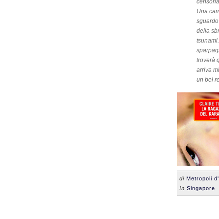
censoria
Una came
sguardo 
della sb
tsunami.
sparpagl
troverà 
arriva m
un bel re
di
Metropoli d
In
Singapore
•