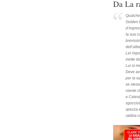
Da La r
Qualche 
Golden P
d’ingres
la sua c
brevissi
dell’alb
Lei risp
mette do
Lui si m
Deve ave
per la s
se stess
niente c
e Celest
sgocciola
spezza e
rabbia c