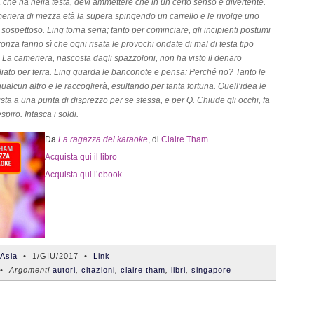
 che ha nella testa, devi ammettere che in un certo senso è divertente.
riera di mezza età la supera spingendo un carrello e le rivolge uno
sospettoso. Ling torna seria; tanto per cominciare, gli incipienti postumi
ronza fanno sì che ogni risata le provochi ondate di mal di testa tipo
 La cameriera, nascosta dagli spazzoloni, non ha visto il denaro
iato per terra. Ling guarda le banconote e pensa: Perché no? Tanto le
qualcun altro e le raccoglierà, esultando per tanta fortuna. Quell’idea le
ista a una punta di disprezzo per se stessa, e per Q. Chiude gli occhi, fa
spiro. Intasca i soldi.
Da
La ragazza del karaoke
, di
Claire Tham
Acquista qui il libro
Acquista qui l’ebook
'Asia
•
1/GIU/2017
•
Link
 Argomenti
autori
,
citazioni
,
claire tham
,
libri
,
singapore