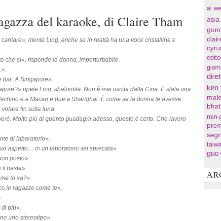
ai we
agazza del karaoke, di Claire Tham
asia
gom
clai
cantare», mente Ling, anche se in realtà ha una voce cristallina e
cyru
.
edito
o che sì», risponde la donna, imperturbabile.
gior
.».
diret
 bar. A Singapore».
kim
pore?» ripete Ling, sbalordita. Non è mai uscita dalla Cina. È stata una
male
Pechino e a Macao e due a Shanghai. È come se la donna le avesse
bhat
i volare fin sulla luna.
min-
erò. Molto più di quanto guadagni adesso, questo è certo. Che lavoro
prem
segn
nte di laboratorio».
taiw
tuo aspetto… in un laboratorio sei sprecata».
guo
uon posto».
ti basta».
AR
ome lo sa?»
o le ragazze come te».
»
 di più».
no uno stereotipo».