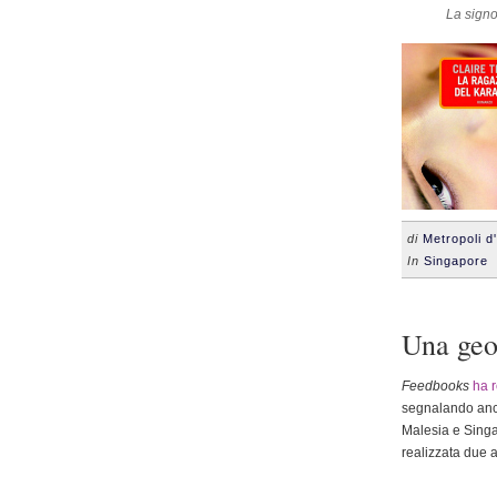
La signo
di
Metropoli d
In
Singapore
•
Una geog
Feedbooks
ha r
segnalando anch
Malesia e Singa
realizzata due a