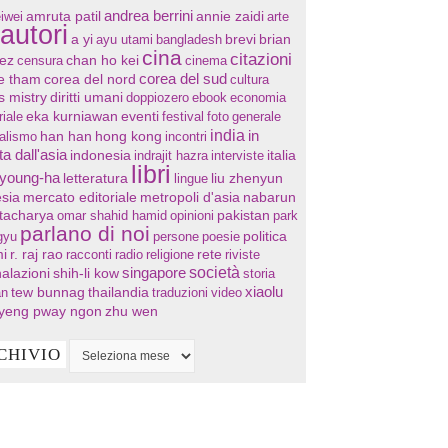
andrea berrini
annie zaidi
iwei
amruta patil
arte
autori
a yi
ayu utami
bangladesh
brevi
brian
cina
citazioni
chan ho kei
ez
censura
cinema
corea del sud
re tham
corea del nord
cultura
s mistry
diritti umani
doppiozero
ebook
economia
eventi
riale
eka kurniawan
festival
foto
generale
india
in
han han
hong kong
nalismo
incontri
ta dall'asia
indonesia
indrajit hazra
interviste
italia
libri
 young-ha
letteratura
lingue
liu zhenyun
sia
mercato editoriale
metropoli d'asia
nabarun
tacharya
omar shahid hamid
opinioni
pakistan
park
parlano di noi
gyu
persone
poesie
politica
i
r. raj rao
racconti
radio
religione
rete
riviste
società
singapore
alazioni
shih-li kow
storia
xiaolu
tew bunnag
thailandia
an
traduzioni
video
yeng pway ngon
zhu wen
CHIVIO