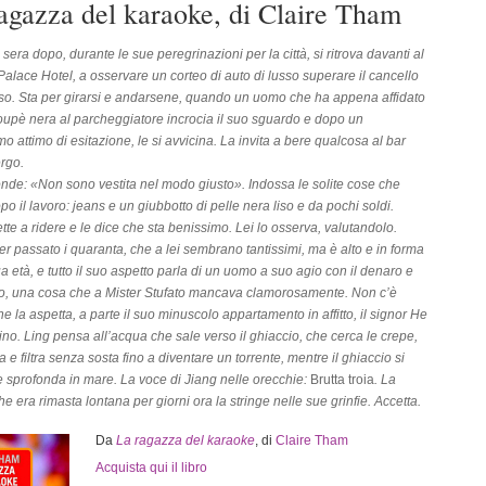
agazza del karaoke, di Claire Tham
sera dopo, durante le sue peregrinazioni per la città, si ritrova davanti al
alace Hotel, a osservare un corteo di auto di lusso superare il cancello
so. Sta per girarsi e andarsene, quando un uomo che ha appena affidato
oupè nera al parcheggiatore incrocia il suo sguardo e dopo un
mo attimo di esitazione, le si avvicina. La invita a bere qualcosa al bar
ergo.
onde: «Non sono vestita nel modo giusto». Indossa le solite cose che
po il lavoro: jeans e un giubbotto di pelle nera liso e da pochi soldi.
ette a ridere e le dice che sta benissimo. Lei lo osserva, valutandolo.
r passato i quaranta, che a lei sembrano tantissimi, ma è alto e in forma
ua età, e tutto il suo aspetto parla di un uomo a suo agio con il denaro e
o, una cosa che a Mister Stufato mancava clamorosamente. Non c’è
he la aspetta, a parte il suo minuscolo appartamento in affitto, il signor He
ino. Ling pensa all’acqua che sale verso il ghiaccio, che cerca le crepe,
 e filtra senza sosta fino a diventare un torrente, mentre il ghiaccio si
 sprofonda in mare. La voce di Jiang nelle orecchie:
Brutta troia
. La
he era rimasta lontana per giorni ora la stringe nelle sue grinfie. Accetta.
Da
La ragazza del karaoke
, di
Claire Tham
Acquista qui il libro