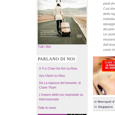
piedi do
Così div
della ra
individu
tatuaggi
del pelo
Un venti
mossero;
dall’acq
Tutti i libri
conto ch
PARLANO DI NOI
A Yi e Chan Ho Kei su Alias
Ayu Utami su Alias
Da La ragazza del karaoke, di
Claire Tham
L’impero delle luci segnalato su
Internazionale
di
Metropoli d
In
Singapore
•
Tutte le news