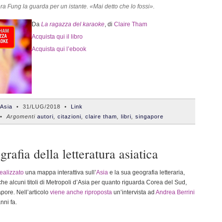
ra Fung la guarda per un istante. «Mai detto che lo fossi».
Da
La ragazza del karaoke
, di
Claire Tham
Acquista qui il libro
Acquista qui l’ebook
'Asia
•
31/LUG/2018
•
Link
 Argomenti
autori
,
citazioni
,
claire tham
,
libri
,
singapore
rafia della letteratura asiatica
ealizzato
una mappa interattiva sull’
Asia
e la sua geografia letteraria,
e alcuni titoli di Metropoli d’Asia per quanto riguarda Corea del Sud,
pore. Nell’articolo
viene anche riproposta
un’intervista ad
Andrea Berrini
nni fa.