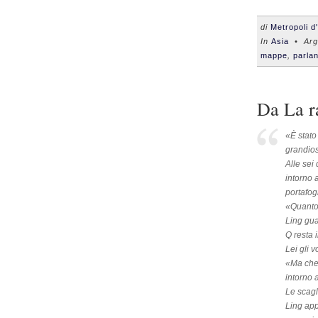
di
Metropoli d
In
Asia
• Arg
mappe
,
parlan
Da La r
«È stato
grandio
Alle sei
intorno a
portafogl
«Quanto 
Ling gua
Q resta 
Lei gli v
«Ma che 
intorno 
Le scagl
Ling app