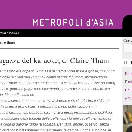
tropolidasia.it
Cerc
aire tham
agazza del karaoke, di Claire Tham
UL
 del mattino era coperto. Ammassi di nuvole increspate e gonfie, che più di
Da I
ra cosa ricordavano campi su campi di grigi topi morti, incombevano
E ad
ll’orizzonte. Una giornata grigio topo. Di solito, al vicecommissario Wong
ai le giornate grigio topo piacevano, con il sole velato e l’aria fresca
Da L
lle. Ma quella volta no.
A Yi
esso a correre mentre attraversava il prato verso la piscina e si fermò
do vicino a una sdraio, guardando il corpo della ragazza che
ava a faccia in giù dentro la piscina. Era nuda, probabilmente dell’Asia
 a giudicare dalla tonalità della pelle, con i lunghi capelli neri allargati
 coda di pavone lungo la schiena. Ben fatta, anche, osservò, senza
 distacco professionale: il busto snello, le gambe lunghe e toniche. In