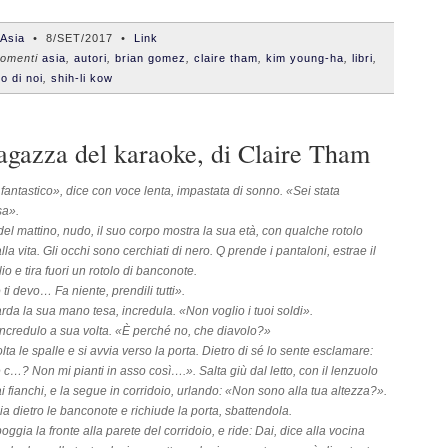
'Asia
•
8/SET/2017
•
Link
omenti
asia
,
autori
,
brian gomez
,
claire tham
,
kim young-ha
,
libri
,
o di noi
,
shih-li kow
agazza del karaoke, di Claire Tham
 fantastico», dice con voce lenta, impastata di sonno. «Sei stata
sa».
 del mattino, nudo, il suo corpo mostra la sua età, con qualche rotolo
lla vita. Gli occhi sono cerchiati di nero. Q prende i pantaloni, estrae il
io e tira fuori un rotolo di banconote.
ti devo… Fa niente, prendili tutti».
rda la sua mano tesa, incredula. «Non voglio i tuoi soldi».
incredulo a sua volta. «È perché no, che diavolo?»
olta le spalle e si avvia verso la porta. Dietro di sé lo sente esclamare:
c…? Non mi pianti in asso così….». Salta giù dal letto, con il lenzuolo
ai fianchi, e la segue in corridoio, urlando: «Non sono alla tua altezza?».
ia dietro le banconote e richiude la porta, sbattendola.
oggia la fronte alla parete del corridoio, e ride: Dai, dice alla vocina