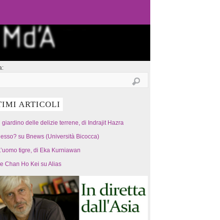
a:
TIMI ARTICOLI
l giardino delle delizie terrene, di Indrajit Hazra
esso? su Bnews (Università Bicocca)
’uomo tigre, di Eka Kurniawan
 e Chan Ho Kei su Alias