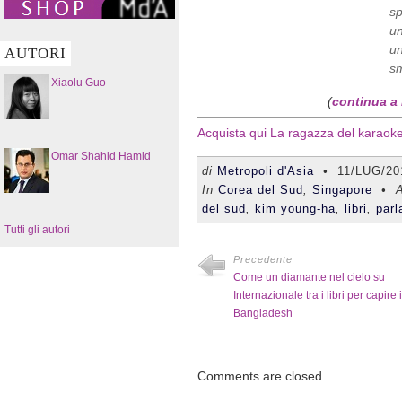
sp
un
un
AUTORI
sm
Xiaolu Guo
(
continua a 
Acquista qui La ragazza del karaok
Omar Shahid Hamid
di
Metropoli d'Asia
•
11/LUG/20
In
Corea del Sud
,
Singapore
• A
del sud
,
kim young-ha
,
libri
,
parl
Tutti gli autori
Precedente
Come un diamante nel cielo su
Internazionale tra i libri per capire i
Bangladesh
Comments are closed.