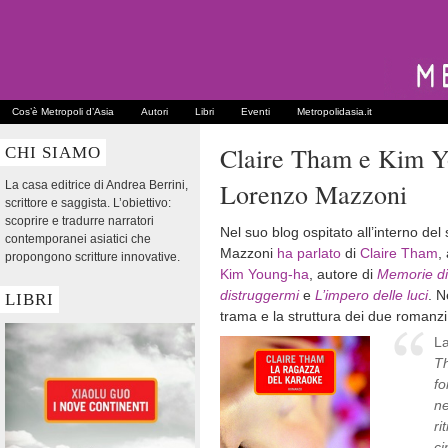
Cos’è Metropoli d’Asia
Autori
Libri
Eventi
Metropolidasia.it
Claire Tham e Kim Yo
CHI SIAMO
Lorenzo Mazzoni
La casa editrice di Andrea Berrini,
scrittore e saggista. L’obiettivo:
scoprire e tradurre narratori
Nel suo blog ospitato all’interno del
contemporanei asiatici che
Mazzoni
ha parlato
di
Claire Tham
,
propongono scritture innovative.
Kim Young-ha
, autore di
Memorie di
distruggermi
e
L’impero delle luci
. N
LIBRI
trama e la struttura dei due romanzi
La
Th
fo
ne
ri
ci