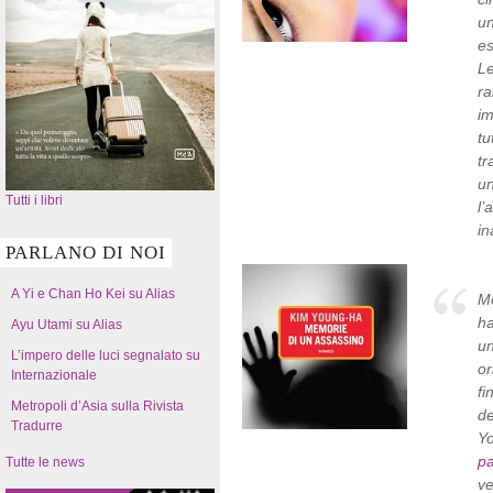
un
es
Le
ra
im
tu
tr
un
Tutti i libri
l’
in
PARLANO DI NOI
A Yi e Chan Ho Kei su Alias
Me
ha
Ayu Utami su Alias
un
L’impero delle luci segnalato su
or
Internazionale
fi
Metropoli d’Asia sulla Rivista
de
Tradurre
Yo
p
Tutte le news
v