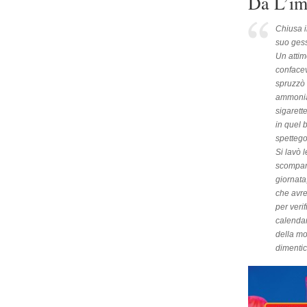
Da L’im
Chiusa i
suo gess
Un attim
confacev
spruzzò 
ammoniac
sigarett
in quel 
spettego
Si lavò 
scompars
giornata
che avre
per veri
calendar
della mo
dimentic