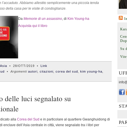
re l’accaduto. Abbiamo allestito semplicemente una piccola tenda
esso della casa per le visite di condoglianze.
Da
Memorie di un assassino
, di
Kim Young-ha
I
Acquista qui il libro
Kara
Cens
Dop
Su 
Vite
'Asia
•
28/OTT/2019
•
Link
Sud
• Argomenti
autori
,
citazioni
,
corea del sud
,
kim young-ha
,
UF
info@
 delle luci segnalato su
ST
zionale
edicato alla
Corea del Sud
e in particolare al quartiere Gwanghuidong di
PA
i enclave dell’Asia centrale in città, viene segnalato tra i libri per