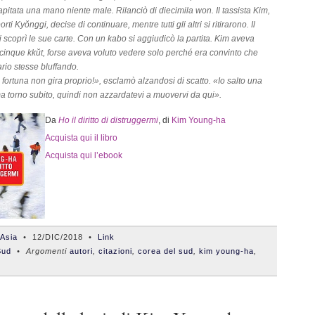
capitata una mano niente male. Rilanciò di diecimila won. Il tassista Kim,
orti Kyŏnggi, decise di continuare, mentre tutti gli altri si ritirarono. Il
i scoprì le sue carte. Con un kabo si aggiudicò la partita. Kim aveva
inque kkŭt, forse aveva voluto vedere solo perché era convinto che
ario stesse bluffando.
 fortuna non gira proprio!», esclamò alzandosi di scatto. «Io salto una
ma torno subito, quindi non azzardatevi a muovervi da qui».
Da
Ho il diritto di distruggermi
, di
Kim Young-ha
Acquista qui il libro
Acquista qui l’ebook
'Asia
•
12/DIC/2018
•
Link
Sud
• Argomenti
autori
,
citazioni
,
corea del sud
,
kim young-ha
,