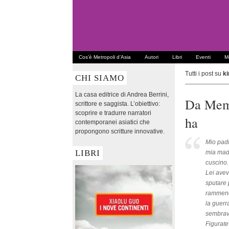
Cos’è Metropoli d’Asia
Autori
Libri
Eventi
Me
Tutti i post su
k
CHI SIAMO
La casa editrice di Andrea Berrini,
Da Memo
scrittore e saggista. L’obiettivo:
scoprire e tradurre narratori
ha
contemporanei asiatici che
propongono scritture innovative.
Mio padr
LIBRI
mia madr
cuscino.
Lei avev
sputare 
rammenda
la guerr
sembrava
Figurate