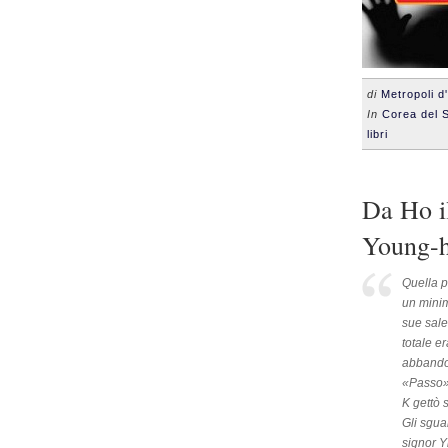
di
Metropoli d
In
Corea del 
libri
Da Ho il
Young-
Quella p
un minim
sue sale
totale er
abbandon
«Passo»
K gettò 
Gli sgua
signor Y