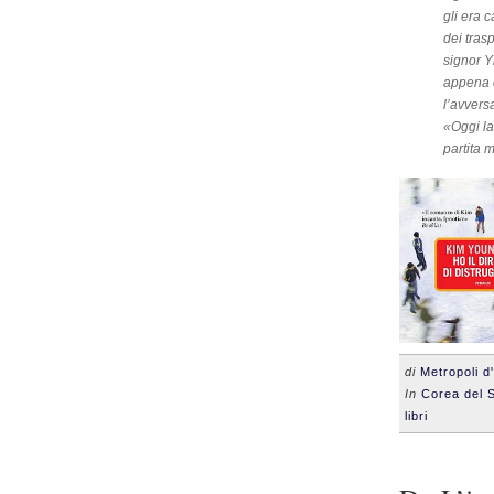
gli era 
dei trasp
signor Y
appena c
l’avvers
«Oggi la
partita 
di
Metropoli d
In
Corea del 
libri