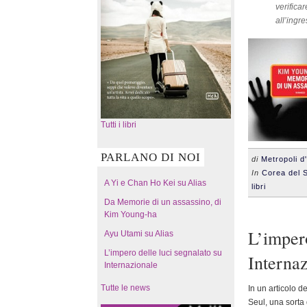
verifica
all’ingr
Tutti i libri
PARLANO DI NOI
di
Metropoli d
In
Corea del 
A Yi e Chan Ho Kei su Alias
libri
Da Memorie di un assassino, di
Kim Young-ha
L’impero
Ayu Utami su Alias
L’impero delle luci segnalato su
Interna
Internazionale
Tutte le news
In un articolo d
Seul, una sorta d