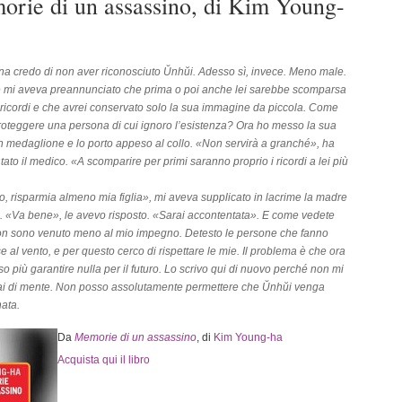
rie di un assassino, di Kim Young-
na credo di non aver riconosciuto Ŭnhŭi. Adesso sì, invece. Meno male.
re mi aveva preannunciato che prima o poi anche lei sarebbe scomparsa
 ricordi e che avrei conservato solo la sua immagine da piccola. Come
oteggere una persona di cui ignoro l’esistenza? Ora ho messo la sua
un medaglione e lo porto appeso al collo. «Non servirà a granché», ha
to il medico. «A scomparire per primi saranno proprio i ricordi a lei più
o, risparmia almeno mia figlia», mi aveva supplicato in lacrime la madre
. «Va bene», le avevo risposto. «Sarai accontentata». E come vedete
on sono venuto meno al mio impegno. Detesto le persone che fanno
 al vento, e per questo cerco di rispettare le mie. Il problema è che ora
o più garantire nulla per il futuro. Lo scrivo qui di nuovo perché non mi
ai di mente. Non posso assolutamente permettere che Ŭnhŭi venga
ata.
Da
Memorie di un assassino
, di
Kim Young-ha
Acquista qui il libro