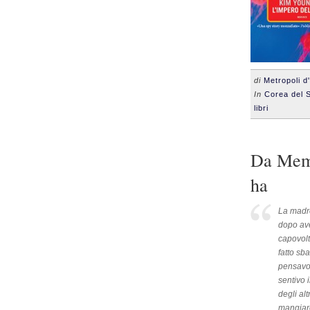
di
Metropoli d
In
Corea del 
libri
Da Memo
ha
La madre
dopo ave
capovolt
fatto sb
pensavo 
sentivo 
degli al
mangiare