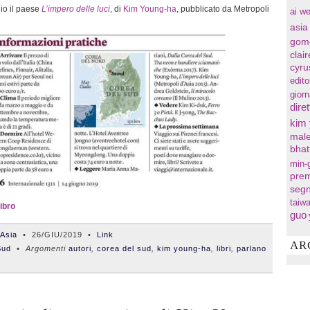
io il paese
L’impero delle luci
, di
Kim Young-ha
, pubblicato da Metropoli
ai we
asia
gom
clai
cyru
edito
gior
diret
kim
male
bhat
min-
prem
segn
taiw
libro
guo
'Asia
•
26/GIU/2019
•
Link
AR
Sud
• Argomenti
autori
,
corea del sud
,
kim young-ha
,
libri
,
parlano