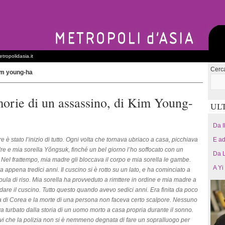
tropolidasia.it
Cerc
im young-ha
rie di un assassino, di Kim Young-
UL
Da I
e è stato l’inizio di tutto. Ogni volta che tornava ubriaco a casa, picchiava
E ad
e e mia sorella Yŏngsuk, finché un bel giorno l’ho soffocato con un
Da L
 Nel frattempo, mia madre gli bloccava il corpo e mia sorella le gambe.
A Yi
a appena tredici anni. Il cuscino si è rotto su un lato, e ha cominciato a
pula di riso. Mia sorella ha provveduto a rimttere in ordine e mia madre a
re il cuscino. Tutto questo quando avevo sedici anni. Era finita da poco
a di Corea e la morte di una persona non faceva certo scalpore. Nessuno
 turbato dalla storia di un uomo morto a casa propria durante il sonno.
vi che la polizia non si è nemmeno degnata di fare un sopralluogo per