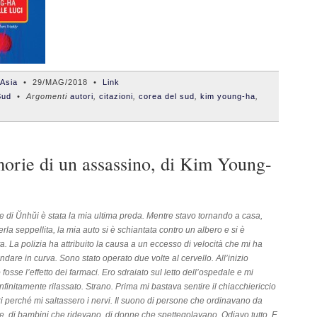
'Asia
•
29/MAG/2018
•
Link
Sud
• Argomenti
autori
,
citazioni
,
corea del sud
,
kim young-ha
,
rie di un assassino, di Kim Young-
 di Ŭnhŭi è stata la mia ultima preda. Mentre stavo tornando a casa,
rla seppellita, la mia auto si è schiantata contro un albero e si è
a. La polizia ha attribuito la causa a un eccesso di velocità che mi ha
andare in curva. Sono stato operato due volte al cervello. All’inizio
fosse l’effetto dei farmaci. Ero sdraiato sul letto dell’ospedale e mi
infinitamente rilassato. Strano. Prima mi bastava sentire il chiacchiericcio
tri perché mi saltassero i nervi. Il suono di persone che ordinavano da
, di bambini che ridevano, di donne che spettegolavano. Odiavo tutto. E