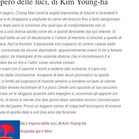
pero delle luci, di Kim Young-ha
n bagno, Chang Mari sentì la voglia improvvisa di ridurre in brandelli il
o e di strapparsi a unghiate la carne del braccio fino a farlo sanguinare.
o dopo però si convinse che quel tipo di comportamento non si
a a una donna adulta come lei, e quindi desistette dal suo intento. Si
sull’abito un po’ di deodorante e l’odore di mentolo si mischiò a quello di
a. Aprì la finestra. Il davanzale era cosparso di cenere caduta dalle
e consumate da alcune dipendenti: apparentemente erano in tre a fumare
bagno, tre impiegate di tre aziende diverse che si incontravano lì a
lare tra un tiro e l’altro, come vecchie comari.
le mani con il sapone e tornò a sedersi alla scrivania. Il capo era
o dalla circolazione. Incapace di fare alcun pronostico su quella
, si limitò ad augurarsi di riuscire almeno a vendere un’auto al cliente
bbe dovuto incontrare di lì a poco. Diede uno sguardo al suo taccuino
ficare se le sfuggiva qualche altro impegno e, scorrendo gli appunti sul
io, le tornò in mente che due giorni dopo sarebbe ricorso l’anniversario
rte del padre. Provò un leggero senso di colpa nell’accorgersi di essersi
ata di quella data a soli due anni dal funerale.
Da
L’impero delle luci
, di
Kim Young-ha
Acquista qui il libro