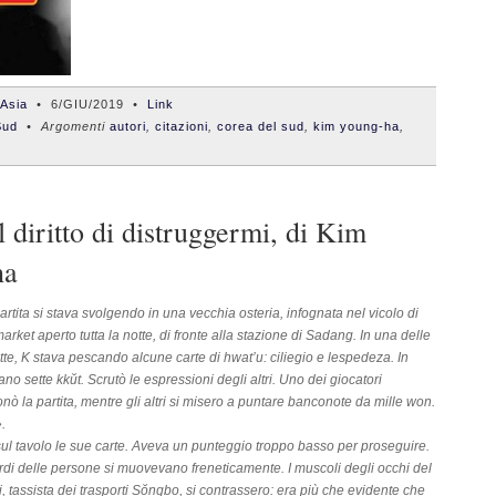
'Asia
•
6/GIU/2019
•
Link
Sud
• Argomenti
autori
,
citazioni
,
corea del sud
,
kim young-ha
,
 diritto di distruggermi, di Kim
ha
artita si stava svolgendo in una vecchia osteria, infognata nel vicolo di
arket aperto tutta la notte, di fronte alla stazione di Sadang. In una delle
tte, K stava pescando alcune carte di hwat’u: ciliegio e lespedeza. In
ano sette kkŭt. Scrutò le espressioni degli altri. Uno dei giocatori
ò la partita, mentre gli altri si misero a puntare banconote da mille won.
.
sul tavolo le sue carte. Aveva un punteggio troppo basso per proseguire.
rdi delle persone si muovevano freneticamente. I muscoli degli occhi del
i, tassista dei trasporti Sŏngbo, si contrassero: era più che evidente che