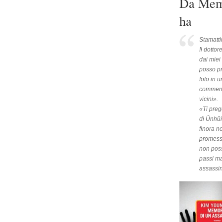
Da Memo
ha
Stamatti
Il dotto
dai miei
posso pr
foto in 
commenta
vicini».
«Ti preg
di Ŭnhŭi
finora n
promesse
non poss
passi m
assassin