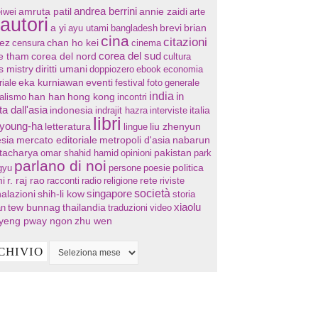
andrea berrini
annie zaidi
iwei
amruta patil
arte
autori
a yi
ayu utami
bangladesh
brevi
brian
cina
citazioni
chan ho kei
ez
censura
cinema
corea del sud
re tham
corea del nord
cultura
s mistry
diritti umani
doppiozero
ebook
economia
eventi
riale
eka kurniawan
festival
foto
generale
india
in
han han
hong kong
nalismo
incontri
ta dall'asia
indonesia
indrajit hazra
interviste
italia
libri
 young-ha
letteratura
lingue
liu zhenyun
sia
mercato editoriale
metropoli d'asia
nabarun
tacharya
omar shahid hamid
opinioni
pakistan
park
parlano di noi
gyu
persone
poesie
politica
i
r. raj rao
racconti
radio
religione
rete
riviste
società
singapore
alazioni
shih-li kow
storia
xiaolu
tew bunnag
thailandia
an
traduzioni
video
yeng pway ngon
zhu wen
CHIVIO