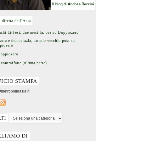
n diretta dall’Asia
chi LitFest, due mesi fa, ora su Doppiozero
ura e democrazia, un mio vecchio post su
piozero
doppiozero
 contraffatte (ultima parte)
FICIO STAMPA
metropolidasia.it
ATI
RLIAMO DI