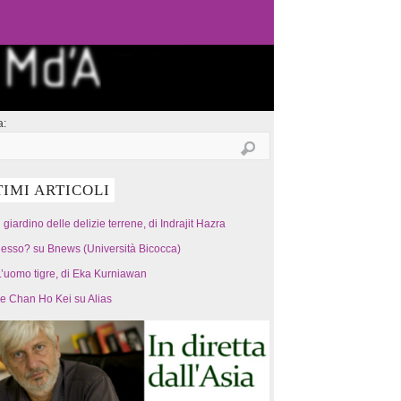
a:
TIMI ARTICOLI
l giardino delle delizie terrene, di Indrajit Hazra
esso? su Bnews (Università Bicocca)
’uomo tigre, di Eka Kurniawan
 e Chan Ho Kei su Alias