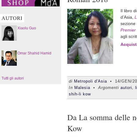
Il libro d
d’Asia,
L
AUTORI
sezione 
Xiaolu Guo
Premier
agli scri
Acquista
Omar Shahid Hamid
Tutti gli autori
di
Metropoli d'Asia
•
14/GEN/2
In
Malesia
• Argomenti
autori
,
l
shih-li kow
Da La somma delle nos
Kow