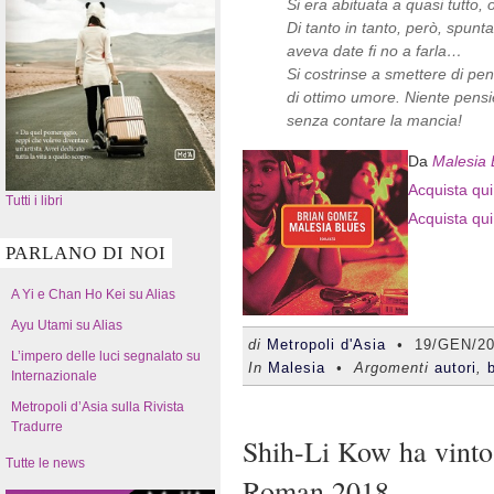
Si era abituata a quasi tutto,
Di tanto in tanto, però, spunt
aveva date fi no a farla…
Si costrinse a smettere di pen
di ottimo umore. Niente pensier
senza contare la mancia!
Da
Malesia 
Acquista qui 
Tutti i libri
Acquista qui
PARLANO DI NOI
A Yi e Chan Ho Kei su Alias
Ayu Utami su Alias
di
Metropoli d'Asia
•
19/GEN/2
L’impero delle luci segnalato su
In
Malesia
• Argomenti
autori
,
Internazionale
Metropoli d’Asia sulla Rivista
Tradurre
Shih-Li Kow ha vinto 
Tutte le news
Roman 2018