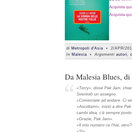
Acquista qui 
Acquista qui
di
Metropoli d'Asia
•
2/APR/201
In
Malesia
• Argomenti
autori
,
Da Malesia Blues, d
«Terry», disse Pak Jam, chi
Sventolò un assegno.
«Cominciate ad andare. Ci ved
«Ascoltami», iniziò a dire Pa
cambi idea, c’è sempre posto
«Grazie, Pak Jam».
«Il mio numero ce l’hai, vero
«Sì».