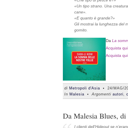
«Che tipo di pesce è?»
«Un tipo strano. Una creatura 
cane».
«E quanto è grande?»
Gli mostrai la lunghezza del m
gomito.
Da
La somma
Acquista qui 
Acquista qui
di
Metropoli d'Asia
•
24/MAG/2
In
Malesia
• Argomenti
autori
,
Da Malesia Blues, d
I clienti dell’Hideout se n’era