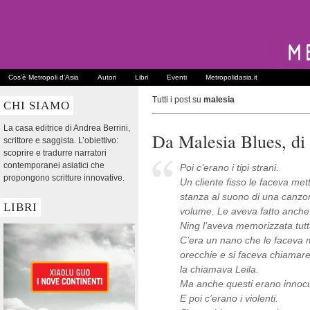
Cos’è Metropoli d’Asia
Autori
Libri
Eventi
Metropolidasia.it
Tutti i post su
malesia
CHI SIAMO
La casa editrice di Andrea Berrini,
Da Malesia Blues, d
scrittore e saggista. L’obiettivo:
scoprire e tradurre narratori
contemporanei asiatici che
Poi c’erano i tipi strani.
propongono scritture innovative.
Un cliente fisso le faceva mett
stanza al suono di una canzon
LIBRI
volume. Le aveva fatto anche
Ning l’aveva memorizzata tutta
C’era un nano che le faceva m
orecchie e si faceva chiamar
la chiamava Leila.
Ma anche questi erano innocui
E poi c’erano i violenti.