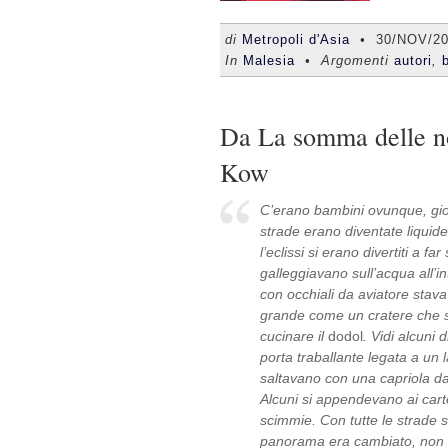
di
Metropoli d'Asia
•
30/NOV/2
In
Malesia
• Argomenti
autori
,
Da La somma delle nos
Kow
C’erano bambini ovunque, gi
strade erano diventate liquide
l’eclissi si erano divertiti a far
galleggiavano sull’acqua all’i
con occhiali da aviatore stav
grande come un cratere che si
cucinare il
dodol
. Vidi alcuni 
porta traballante legata a un 
saltavano con una capriola dai 
Alcuni si appendevano ai carte
scimmie. Con tutte le strade
panorama era cambiato, non s