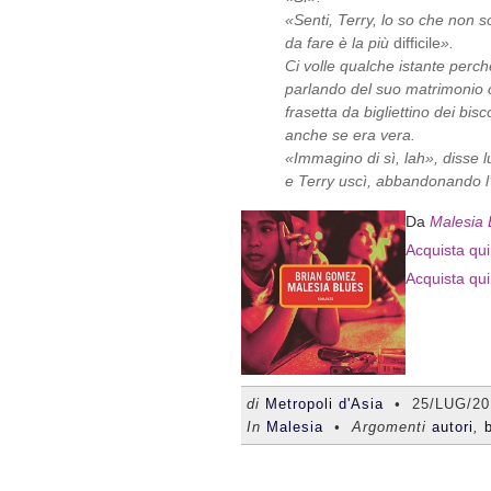
«Senti, Terry, lo so che non s
da fare è la più
difficile
».
Ci volle qualche istante perc
parlando del suo matrimonio 
frasetta da bigliettino dei bisc
anche se era vera.
«Immagino di sì, lah», disse l
e Terry uscì, abbandonando l
Da
Malesia 
Acquista qui 
Acquista qui
di
Metropoli d'Asia
•
25/LUG/20
In
Malesia
• Argomenti
autori
,