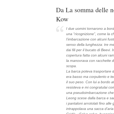
Da La somma delle nos
Kow
I due uomini tornarono a bor
una “ricognizione”, come la c
l’imbarcazione con alcuni fust
senso della lunghezza: tre me
dai fili per il bucato di Beev
copertura fatta con alcuni ra
la manovrava con racchette d
scopa.
La barca poteva trasportare d
era basso ma corpulento e t
il suo peso. Con lui a bordo af
resisteva e mi congratulai co
una pseudoimbarcazione che 
Leong scese dalla barca e sal
i pantaloni arrotolati fino alle
intrappolava una sacca d’aria t