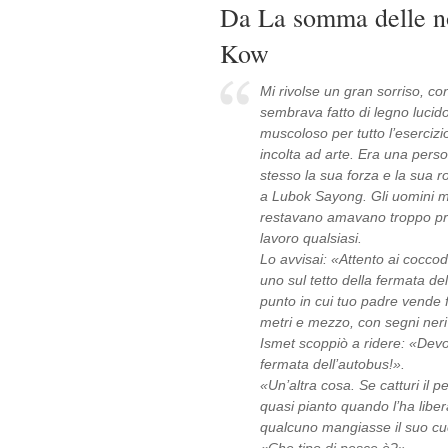
Da La somma delle nos
Kow
Mi rivolse un gran sorriso, con
sembrava fatto di legno lucid
muscoloso per tutto l’esercizi
incolta ad arte. Era una perso
stesso la sua forza e la sua r
a Lubok Sayong. Gli uomini mi
restavano amavano troppo pr
lavoro qualsiasi.
Lo avvisai: «Attento ai coccodr
uno sul tetto della fermata de
punto in cui tuo padre vende 
metri e mezzo, con segni neri
Ismet scoppiò a ridere: «Devo 
fermata dell’autobus!».
«Un’altra cosa. Se catturi il 
quasi pianto quando l’ha libe
qualcuno mangiasse il suo cu