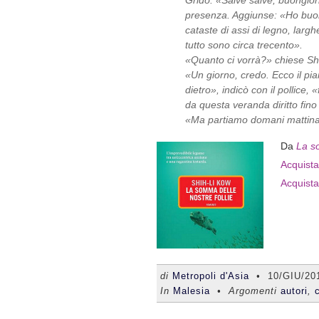
Gridò: «Salve salve, buongio
presenza. Aggiunse: «Ho buon
cataste di assi di legno, largh
tutto sono circa trecento».
«Quanto ci vorrà?» chiese Sh
«Un giorno, credo. Ecco il pi
dietro», indicò con il pollice
da questa veranda diritto fino 
«Ma partiamo domani mattin
Da
La so
Acquista 
Acquista
di
Metropoli d'Asia
•
10/GIU/20
In
Malesia
• Argomenti
autori
,