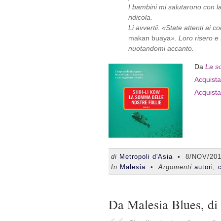
I bambini mi salutarono con 
ridicola.
Li avvertii: «State attenti ai co
makan buaya
». Loro risero e 
nuotandomi accanto.
Da
La so
Acquista 
Acquista
di
Metropoli d'Asia
•
8/NOV/20
In
Malesia
• Argomenti
autori
,
Da Malesia Blues, d