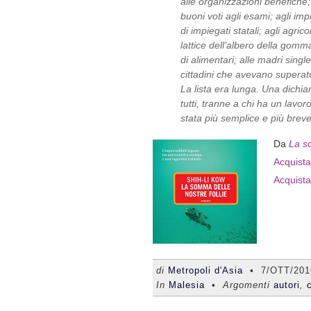
alle organizzazioni benefiche
buoni voti agli esami; agli imp
di impiegati statali; agli agrico
lattice dell’albero della gomma;
di alimentari; alle madri single
cittadini che avevano superato
La lista era lunga. Una dichia
tutti, tranne a chi ha un lavor
stata più semplice e più breve
Da
La so
Acquista 
Acquista
di
Metropoli d'Asia
•
7/OTT/201
In
Malesia
• Argomenti
autori
,