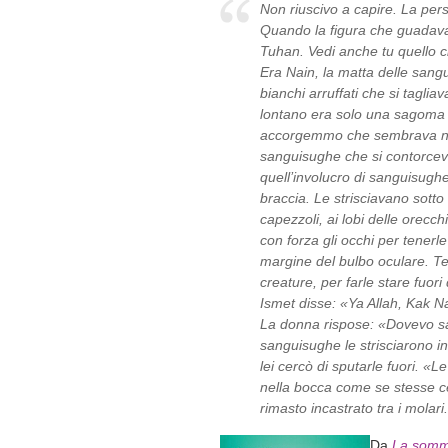
Non riuscivo a capire. La pers
Quando la figura che guadava
Tuhan. Vedi anche tu quello 
Era Nain, la matta delle sang
bianchi arruffati che si tagliav
lontano era solo una sagoma 
accorgemmo che sembrava ne
sanguisughe che si contorcev
quell’involucro di sanguisughe 
braccia. Le strisciavano sotto
capezzoli, ai lobi delle orecc
con forza gli occhi per tenerl
margine del bulbo oculare. Te
creature, per farle stare fuori
Ismet disse: «Ya Allah, Kak N
La donna rispose: «Dovevo s
sanguisughe le strisciarono in
lei cercò di sputarle fuori. 
nella bocca come se stesse ce
rimasto incastrato tra i molari.
Da
La somma