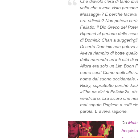
Che diavolo c’era di tanto div
volta che aveva visto persone r
Massaggi»? E perché faceva t
era ridicolo? Non poteva cer
Fellatio: il Dio Greco del Pot
Ripensò al periodo delle scu
di Dominic Chan a suggerirgli 
Di certo Dominic non poteva 
Aveva riempito di botte quello 
della merenda un’infi nità di v
Allora era solo un Lim Boon F
nome così! Come molti altri ra
nome dal suono occidentale. 
Ricky, soprattutto perché Jack
«Che ne dici di Fellatio?», di
vendicarsi. Era sicuro che ne
mai saputo l’inglese a suffi ci
parola. E aveva ragione.
Da
Male
Acquista 