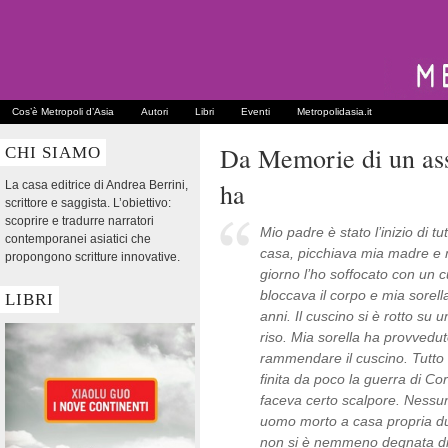
Cos’è Metropoli d’Asia
Autori
Libri
Eventi
Metropolidasia.it
Da Memorie di un as
CHI SIAMO
ha
La casa editrice di Andrea Berrini,
scrittore e saggista. L’obiettivo:
scoprire e tradurre narratori
Mio padre è stato l’inizio di t
contemporanei asiatici che
casa, picchiava mia madre e 
propongono scritture innovative.
giorno l’ho soffocato con un 
bloccava il corpo e mia sorel
LIBRI
anni. Il cuscino si è rotto su 
riso. Mia sorella ha provvedu
rammendare il cuscino. Tutto
finita da poco la guerra di C
faceva certo scalpore. Nessun
uomo morto a casa propria dur
non si è nemmeno degnata di 