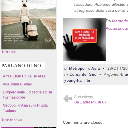
l’accaduto. Abbiamo allestito
all’ingresso della casa per le 
Da
Memorie 
Acquista qui 
Tutti i libri
PARLANO DI NOI
di
Metropoli d'Asia
•
28/OTT/20
In
Corea del Sud
• Argomenti
a
A Yi e Chan Ho Kei su Alias
young-ha
,
libri
Ayu Utami su Alias
L’impero delle luci segnalato su
Precedente
Internazionale
Da E adesso?, di A Yi
Metropoli d’Asia sulla Rivista
Tradurre
Tutte le news
Comments are closed.