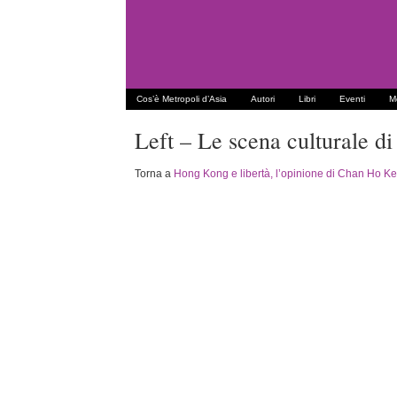
Cos’è Metropoli d’Asia
Autori
Libri
Eventi
Me
Left – Le scena culturale d
Torna a
Hong Kong e libertà, l’opinione di Chan Ho Kei