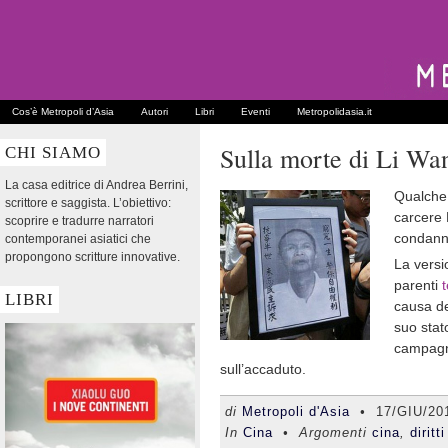
Cos’è Metropoli d’Asia
Autori
Libri
Eventi
Metropolidasia.it
Sulla morte di Li W
CHI SIAMO
La casa editrice di Andrea Berrini,
Qualche
scrittore e saggista. L’obiettivo:
carcere
scoprire e tradurre narratori
condanna
contemporanei asiatici che
propongono scritture innovative.
La versio
parenti
LIBRI
causa de
suo stat
campagna
sull’accaduto.
di
Metropoli d'Asia
•
17/GIU/20
In
Cina
• Argomenti
cina
,
diritt