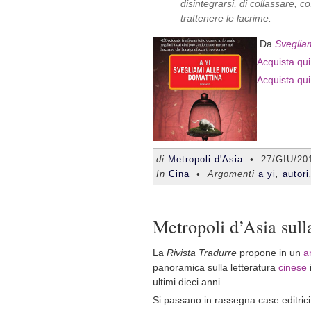
disintegrarsi, di collassare, c
trattenere le lacrime.
Da
Sveglia
Acquista qui 
Acquista qui
di
Metropoli d'Asia
•
27/GIU/20
In
Cina
• Argomenti
a yi
,
autori
Metropoli d’Asia sull
La
Rivista Tradurre
propone in un
a
panoramica sulla letteratura
cinese
i
ultimi dieci anni.
Si passano in rassegna case editrici 