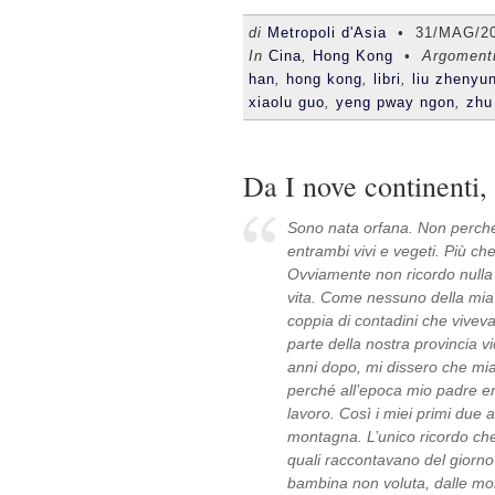
di
Metropoli d'Asia
•
31/MAG/2
In
Cina
,
Hong Kong
• Argoment
han
,
hong kong
,
libri
,
liu zhenyu
xiaolu guo
,
yeng pway ngon
,
zhu
Da I nove continenti,
Sono nata orfana. Non perché 
entrambi vivi e vegeti. Più ch
Ovviamente non ricordo nulla d
vita. Come nessuno della mia 
coppia di contadini che vivev
parte della nostra provincia v
anni dopo, mi dissero che mi
perché all’epoca mio padre er
lavoro. Così i miei primi due an
montagna. L’unico ricordo che h
quali raccontavano del giorno i
bambina non voluta, dalle mon