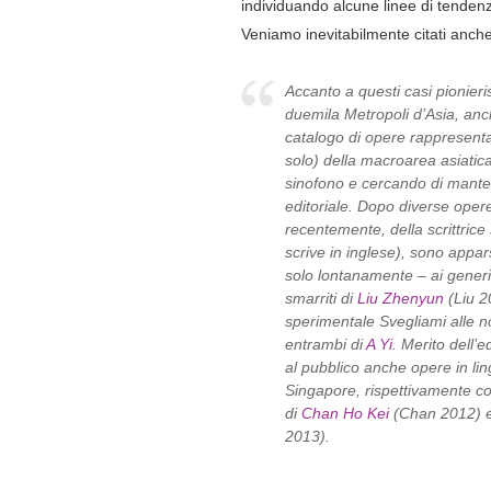
individuando alcune linee di tenden
Veniamo inevitabilmente citati anche
Accanto a questi casi pionierist
duemila Metropoli d’Asia, anc
catalogo di opere rappresenta
solo) della macroarea asiatic
sinofono e cercando di manten
editoriale. Dopo diverse oper
recentemente, della scrittrice
scrive in inglese), sono appar
solo lontanamente – ai generi 
smarriti di
Liu Zhenyun
(Liu 2
sperimentale Svegliami alle 
entrambi di
A Yi
. Merito dell’
al pubblico anche opere in l
Singapore, rispettivamente con
di
Chan Ho Kei
(Chan 2012) e 
2013).