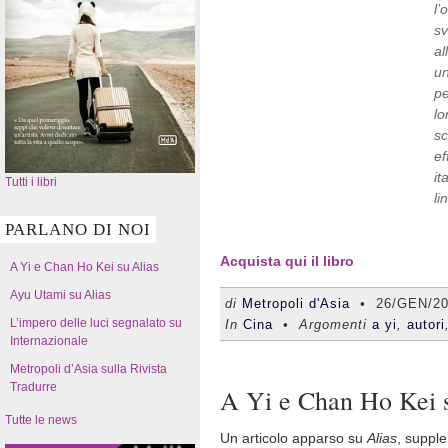
l’
sv
al
un
pe
lo
sc
ef
it
Tutti i libri
li
PARLANO DI NOI
Acquista qui il libro
A Yi e Chan Ho Kei su Alias
Ayu Utami su Alias
di
Metropoli d'Asia
•
26/GEN/2
L’impero delle luci segnalato su
In
Cina
• Argomenti
a yi
,
autori
Internazionale
Metropoli d’Asia sulla Rivista
Tradurre
A Yi e Chan Ho Kei 
Tutte le news
Un articolo apparso su
Alias
, suppl