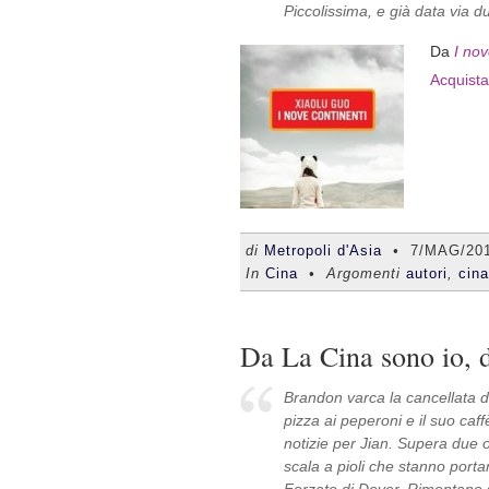
Piccolissima, e già data via du
Da
I nov
Acquista
di
Metropoli d'Asia
•
7/MAG/20
In
Cina
• Argomenti
autori
,
cina
Da La Cina sono io, 
Brandon varca la cancellata d
pizza ai peperoni e il suo ca
notizie per Jian. Supera due o
scala a pioli che stanno porta