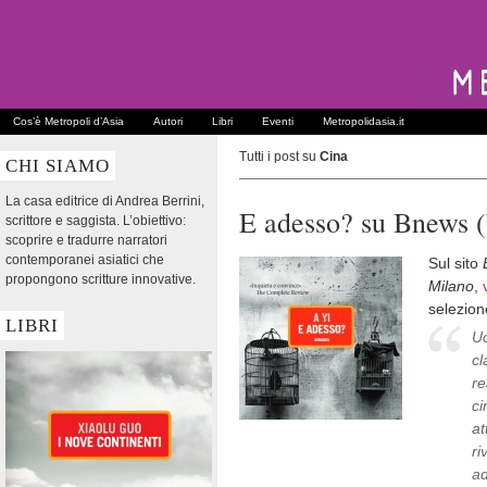
Cos’è Metropoli d’Asia
Autori
Libri
Eventi
Metropolidasia.it
Tutti i post su
Cina
CHI SIAMO
La casa editrice di Andrea Berrini,
E adesso? su Bnews (
scrittore e saggista. L’obiettivo:
scoprire e tradurre narratori
contemporanei asiatici che
Sul sito
propongono scritture innovative.
Milano
,
selezione
LIBRI
Uc
cl
re
ci
at
ri
ad