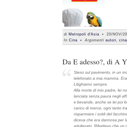
di
Metropoli d'Asia
•
20/NOV/2
In
Cina
• Argomenti
autori
,
cina
Da E adesso?, di A Y
Steso sul pavimento, in un mo
telefonato a mia mamma. Era l
Litighiamo sempre.
Alla morte di mio padre, lei n
lanciata senza paura negli aff
e bevande, anche se lei poi 
carico di merce, ogni tanto tra
risparmiare i soldi del facc
diceva che era dannosa per la 
adulterato. Ribattevo che un