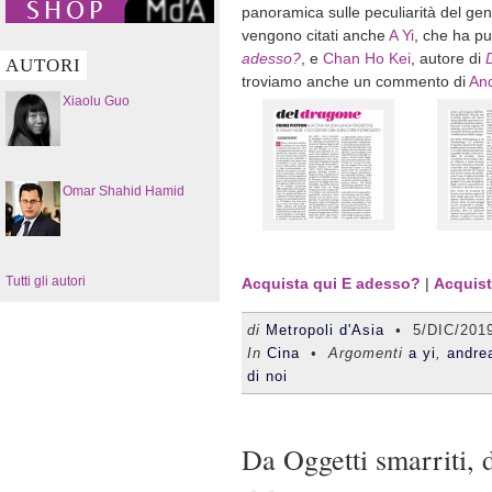
panoramica sulle peculiarità del gener
vengono citati anche
A Yi
, che ha pu
adesso?
, e
Chan Ho Kei
, autore di
AUTORI
troviamo anche un commento di
And
Xiaolu Guo
Omar Shahid Hamid
Tutti gli autori
Acquista qui E adesso?
|
Acquist
di
Metropoli d'Asia
•
5/DIC/201
In
Cina
• Argomenti
a yi
,
andrea
di noi
Da Oggetti smarriti,