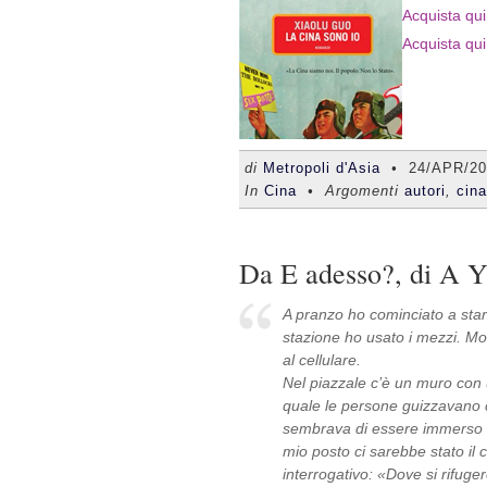
Acquista qui 
Acquista qui
di
Metropoli d'Asia
•
24/APR/20
In
Cina
• Argomenti
autori
,
cina
Da E adesso?, di A Y
A pranzo ho cominciato a stare
stazione ho usato i mezzi. Molt
al cellulare.
Nel piazzale c’è un muro con
quale le persone guizzavano 
sembrava di essere immerso ne
mio posto ci sarebbe stato il 
interrogativo: «Dove si rifug