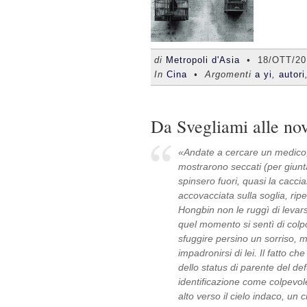
di
Metropoli d'Asia
•
18/OTT/20
In
Cina
• Argomenti
a yi
,
autori
Da Svegliami alle no
«Andate a cercare un medico, 
mostrarono seccati (per giunta
spinsero fuori, quasi la caccia
accovacciata sulla soglia, rip
Hongbin non le ruggì di levarsi
quel momento si sentì di colpo 
sfuggire persino un sorriso, m
impadronirsi di lei. Il fatto c
dello status di parente del de
identificazione come colpevol
alto verso il cielo indaco, un