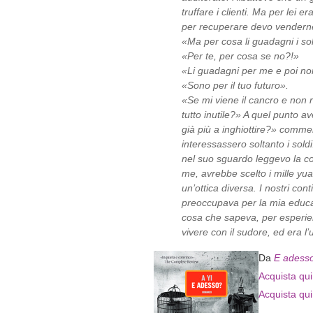
truffare i clienti. Ma per lei 
per recuperare devo vendern
«Ma per cosa li guadagni i so
«Per te, per cosa se no?!»
«Li guadagni per me e poi no
«Sono per il tuo futuro».
«Se mi viene il cancro e non 
tutto inutile?» A quel punto a
già più a inghiottire?» commen
interessassero soltanto i sold
nel suo sguardo leggevo la c
me, avrebbe scelto i mille yua
un’ottica diversa. I nostri con
preoccupava per la mia educaz
cosa che sapeva, per esperie
vivere con il sudore, ed era l
Da
E adess
Acquista qui 
Acquista qui