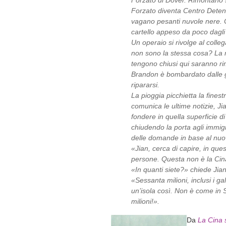
Forzato di Dover. Rimontano s
Forzato diventa Centro Detenz
vagano pesanti nuvole nere. Ca
cartello appeso da poco dagli
Un operaio si rivolge al colle
non sono la stessa cosa? La m
tengono chiusi qui saranno ri
Brandon è bombardato dalle go
ripararsi.
La pioggia picchietta la fine
comunica le ultime notizie, Jia
fondere in quella superficie di
chiudendo la porta agli immigra
delle domande in base al nuo
«Jian, cerca di capire, in que
persone. Questa non è la Cin
«In quanti siete?» chiede Jian
«Sessanta milioni, inclusi i ga
un’isola così. Non è come in S
milioni!».
Da
La Cina 