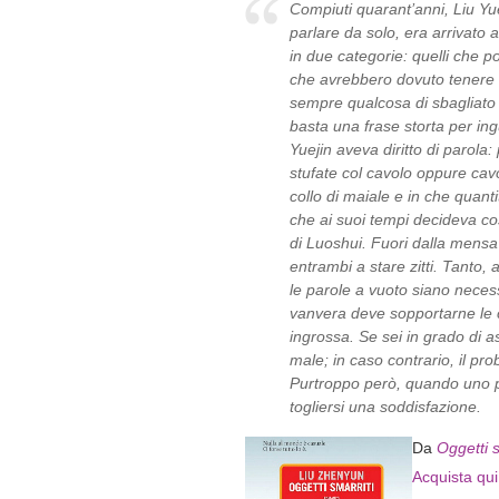
Compiuti quarant’anni, Liu Yue
parlare da solo, era arrivato 
in due categorie: quelli che p
che avrebbero dovuto tenere 
sempre qualcosa di sbagliato 
basta una frase storta per in
Yuejin aveva diritto di parola
stufate col cavolo oppure cav
collo di maiale e in che quan
che ai suoi tempi decideva co
di Luoshui. Fuori dalla mensa
entrambi a stare zitti. Tanto,
le parole a vuoto siano nece
vanvera deve sopportarne le 
ingrossa. Se sei in grado di a
male; in caso contrario, il pro
Purtroppo però, quando uno p
togliersi una soddisfazione.
Da
Oggetti s
Acquista qui 