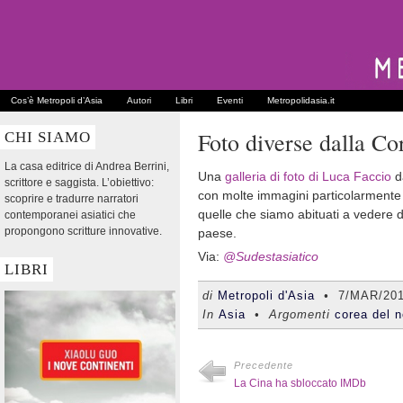
Cos’è Metropoli d’Asia
Autori
Libri
Eventi
Metropolidasia.it
Foto diverse dalla Co
CHI SIAMO
La casa editrice di Andrea Berrini,
Una
galleria di foto di Luca Faccio
d
scrittore e saggista. L’obiettivo:
con molte immagini particolarmente o
scoprire e tradurre narratori
quelle che siamo abituati a vedere d
contemporanei asiatici che
propongono scritture innovative.
paese.
Via:
@Sudestasiatico
LIBRI
di
Metropoli d'Asia
•
7/MAR/20
In
Asia
• Argomenti
corea del n
Precedente
La Cina ha sbloccato IMDb