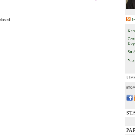
losed.
I
Kara
Cens
Dop
Su 
Vite
UF
info@
ST
PA