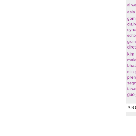
ai we
asia
gom
clai
cyru
edito
gior
diret
kim
male
bhat
min-
prem
segn
taiw
guo
AR