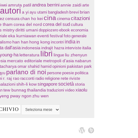
andrea berrini
annie zaidi
iwei
amruta patil
arte
autori
a yi
ayu utami
bangladesh
brevi
brian
cina
citazioni
chan ho kei
ez
censura
cinema
corea del sud
re tham
corea del nord
cultura
s mistry
diritti umani
doppiozero
ebook
economia
eventi
riale
eka kurniawan
festival
foto
generale
india
in
han han
hong kong
nalismo
incontri
ta dall'asia
indonesia
indrajit hazra
interviste
italia
libri
 young-ha
letteratura
lingue
liu zhenyun
sia
mercato editoriale
metropoli d'asia
nabarun
tacharya
omar shahid hamid
opinioni
pakistan
park
parlano di noi
gyu
persone
poesie
politica
i
r. raj rao
racconti
radio
religione
rete
riviste
società
singapore
alazioni
shih-li kow
storia
xiaolu
tew bunnag
thailandia
an
traduzioni
video
yeng pway ngon
zhu wen
CHIVIO