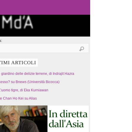
a:
TIMI ARTICOLI
l giardino delle delizie terrene, di Indrajit Hazra
esso? su Bnews (Università Bicocca)
’uomo tigre, di Eka Kurniawan
 e Chan Ho Kei su Alias