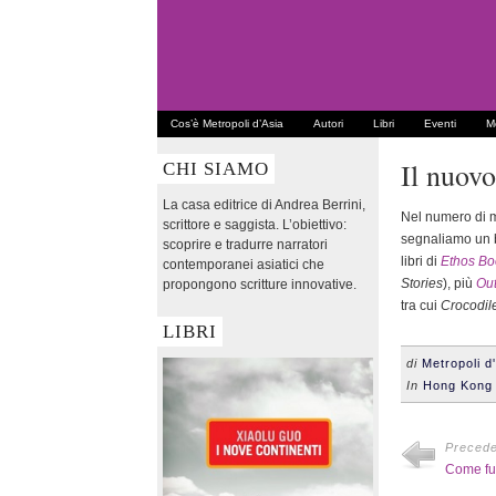
Cos’è Metropoli d’Asia
Autori
Libri
Eventi
Me
Il nuov
CHI SIAMO
La casa editrice di Andrea Berrini,
Nel numero di 
scrittore e saggista. L’obiettivo:
segnaliamo un b
scoprire e tradurre narratori
libri di
Ethos Bo
contemporanei asiatici che
Stories
), più
Out
propongono scritture innovative.
tra cui
Crocodil
LIBRI
di
Metropoli d
In
Hong Kong
Preced
Come fu