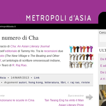
tropolidasia.it
Cerc
o numero di Cha
marzo di
Cha: An Asian Literary Journal
UL
ell’
editoriale
di Tammy Ho. Tra le
recensioni
due
oks
(
The New VIllage
e
The Beating and Other
Da I
!
, un’antologia di scritture omosessuali indiane,
e Tears
di
R. Raj Rao
.
E ad
Da L
'Asia
•
14/MAR/2013
•
Link
A Yi
• Argomenti
autori
,
hong kong
,
letteratura
,
libri
,
r. raj rao
,
riviste
ente
Successivo
nzionano le scuole in Cina
Tan Twang Eng ha vinto il Man
Asian Literary Prize