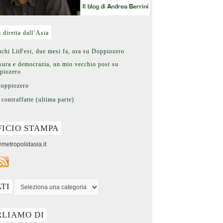
n diretta dall’Asia
chi LitFest, due mesi fa, ora su Doppiozero
ura e democrazia, un mio vecchio post su
piozero
doppiozero
 contraffatte (ultima parte)
FICIO STAMPA
metropolidasia.it
ATI
RLIAMO DI