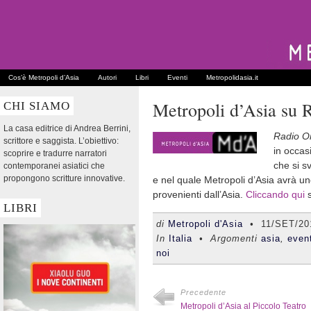
Cos’è Metropoli d’Asia
Autori
Libri
Eventi
Metropolidasia.it
Metropoli d’Asia su 
CHI SIAMO
La casa editrice di Andrea Berrini,
Radio O
scrittore e saggista. L’obiettivo:
in occas
scoprire e tradurre narratori
che si s
contemporanei asiatici che
propongono scritture innovative.
e nel quale Metropoli d’Asia avrà un
provenienti dall’Asia.
Cliccando qui
s
LIBRI
di
Metropoli d'Asia
•
11/SET/20
In
Italia
• Argomenti
asia
,
even
noi
Precedente
Metropoli d’Asia al Piccolo Teatro