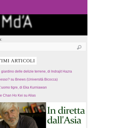
a:
TIMI ARTICOLI
l giardino delle delizie terrene, di Indrajit Hazra
esso? su Bnews (Università Bicocca)
’uomo tigre, di Eka Kurniawan
 e Chan Ho Kei su Alias