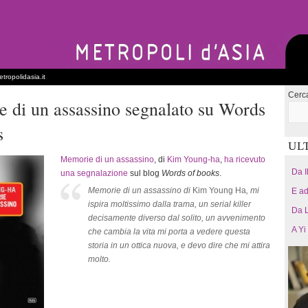
tropolidasia.it
Cerc
 di un assassino segnalato su Words
s
UL
Memorie di un assassino
, di
Kim Young-ha
,
ha ricevuto
Da I
una segnalazione
sul blog
Words of books
.
Memorie di un assassino di
Kim Young Ha
, mi
E ad
ispira moltissimo dalla trama, un serial killer
Da L
decisamente diverso dal solito, un avvenimento
A Yi
che cambia la vita mi porta a vedere questa
storia in un ottica nuova, e devo dire che mi attira
molto.