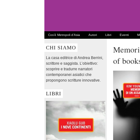
Cos’è Metropoli d’Asia
Autori
Libri
Eventi
Me
Memorie
CHI SIAMO
of book
La casa editrice di Andrea Berrini,
scrittore e saggista. L’obiettivo:
scoprire e tradurre narratori
contemporanei asiatici che
propongono scritture innovative.
LIBRI