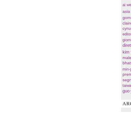
ai we
asia
gom
clai
cyru
edito
gior
diret
kim
male
bhat
min-
prem
segn
taiw
guo
AR