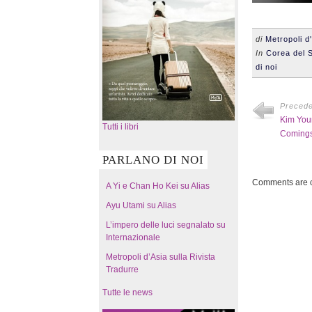
di
Metropoli d
In
Corea del 
di noi
Preced
Kim Youn
Tutti i libri
Comings
PARLANO DI NOI
Comments are c
A Yi e Chan Ho Kei su Alias
Ayu Utami su Alias
L’impero delle luci segnalato su
Internazionale
Metropoli d’Asia sulla Rivista
Tradurre
Tutte le news