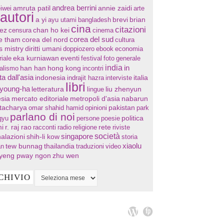
andrea berrini
annie zaidi
iwei
amruta patil
arte
autori
a yi
ayu utami
bangladesh
brevi
brian
cina
citazioni
chan ho kei
ez
censura
cinema
corea del sud
re tham
corea del nord
cultura
s mistry
diritti umani
doppiozero
ebook
economia
eventi
riale
eka kurniawan
festival
foto
generale
india
in
han han
hong kong
nalismo
incontri
ta dall'asia
indonesia
indrajit hazra
interviste
italia
libri
 young-ha
letteratura
lingue
liu zhenyun
sia
mercato editoriale
metropoli d'asia
nabarun
tacharya
omar shahid hamid
opinioni
pakistan
park
parlano di noi
gyu
persone
poesie
politica
i
r. raj rao
racconti
radio
religione
rete
riviste
società
singapore
alazioni
shih-li kow
storia
xiaolu
tew bunnag
thailandia
an
traduzioni
video
yeng pway ngon
zhu wen
CHIVIO