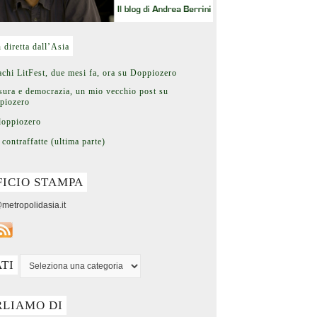
n diretta dall’Asia
chi LitFest, due mesi fa, ora su Doppiozero
ura e democrazia, un mio vecchio post su
piozero
doppiozero
 contraffatte (ultima parte)
FICIO STAMPA
metropolidasia.it
ATI
RLIAMO DI