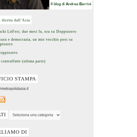
n diretta dall’Asia
chi LitFest, due mesi fa, ora su Doppiozero
ura e democrazia, un mio vecchio post su
piozero
doppiozero
 contraffatte (ultima parte)
FICIO STAMPA
metropolidasia.it
ATI
RLIAMO DI