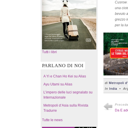
Cusrow B
una ciot
bevuto a
grezzo i
per la l
Tutti i libri
PARLANO DI NOI
A Yi e Chan Ho Kei su Alias
di
Metropoli d
Ayu Utami su Alias
In
India
• Arg
L’impero delle luci segnalato su
Internazionale
Preced
Metropoli d’Asia sulla Rivista
Da E ade
Tradurre
Tutte le news