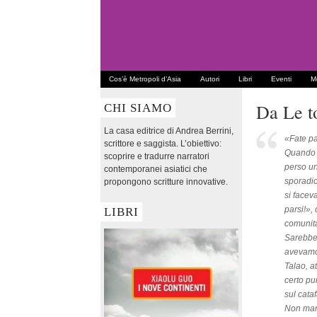
Cos’è Metropoli d’Asia
Autori
Libri
Eventi
Me
Da Le to
CHI SIAMO
La casa editrice di Andrea Berrini,
«Fate pa
scrittore e saggista. L’obiettivo:
Quando s
scoprire e tradurre narratori
perso un
contemporanei asiatici che
sporadic
propongono scritture innovative.
si facev
parsi!»,
LIBRI
comunità
Sarebbe 
avevamo 
Talao, a
certo pu
sul cataf
Non mang