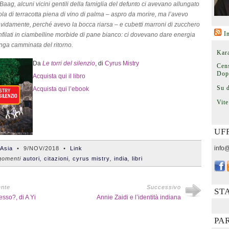
aag, alcuni vicini gentili della famiglia del defunto ci avevano allungato
ola di terracotta piena di vino di palma – aspro da morire, ma l’avevo
vidamente, perché avevo la bocca riarsa – e cubetti marroni di zucchero
I
nfilati in ciambelline morbide di pane bianco: ci dovevano dare energia
unga camminata del ritorno.
Kara
Da
Le torri del silenzio
, di
Cyrus Mistry
Cens
Dop
Acquista qui il libro
Su 
Acquista qui l’ebook
Vite
UF
info@
'Asia
•
9/NOV/2018
•
Link
omenti
autori
,
citazioni
,
cyrus mistry
,
india
,
libri
ente
Successivo
ST
sso?, di A Yi
Annie Zaidi e l’identità indiana
PA