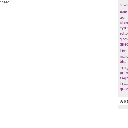
losed.
ai we
asia
gom
clai
cyru
edito
gior
diret
kim
male
bhat
min-
prem
segn
taiw
guo
AR