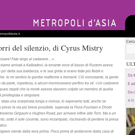
tropolidasia.it
Cerc
rri del silenzio, di Cyrus Mistry
ssare! Fate largo al cadavere…».
UL
iamo arrivati a Kalbadevi, la tonante voce di basso di Rustom aveva
 po’ della sua baldanza, e le sue grida si erano fatte più flebili e
Da I
he. Io mi sentivo le gambe malferme e tremanti. Ciò nonostante, la gente
a da parte, rispettosa, e alcuni mormoravano perfino tra sé: «Un cadavere
E ad
 quasi stupiti che la morte avesse davvero colpito un membro di quella
Da L
 privilegiata e singolare.
A Yi
stata una scarpinata lunga e noiosa, lo sapevamo tutti, anche se
preso la via più breve possibile: superata la Flora Fountain e Dhobi
ttraverso Girgaum e Hughes Road, per arrivare infine alle Torri. Ma a un
nto, sotto il sole cocente, sono inciampato, rischiando di perdere la presa
alco.
iavo niente dalla sera prima. Poco prima di andarcene dalla casa di