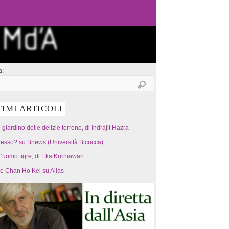
a:
TIMI ARTICOLI
l giardino delle delizie terrene, di Indrajit Hazra
esso? su Bnews (Università Bicocca)
’uomo tigre, di Eka Kurniawan
 e Chan Ho Kei su Alias