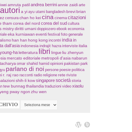
andrea berrini
annie zaidi
iwei
amruta patil
arte
autori
a yi
ayu utami
bangladesh
brevi
brian
cina
citazioni
chan ho kei
ez
censura
cinema
corea del sud
re tham
corea del nord
cultura
s mistry
diritti umani
doppiozero
ebook
economia
eventi
riale
eka kurniawan
festival
foto
generale
india
in
han han
hong kong
nalismo
incontri
ta dall'asia
indonesia
indrajit hazra
interviste
italia
libri
 young-ha
letteratura
lingue
liu zhenyun
sia
mercato editoriale
metropoli d'asia
nabarun
tacharya
omar shahid hamid
opinioni
pakistan
park
parlano di noi
gyu
persone
poesie
politica
i
r. raj rao
racconti
radio
religione
rete
riviste
società
singapore
alazioni
shih-li kow
storia
xiaolu
tew bunnag
thailandia
an
traduzioni
video
yeng pway ngon
zhu wen
CHIVIO