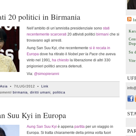
ti 20 politici in Birmania
I
Nell’ambito di un’amnistia presidenziale sono
stati
Kara
recentemente scarcerati
20 attivisti politici
birmani
che si
Cens
trovavano agli arresti.
Dop
Aung San Suu Kyi, che recentemente
si è recata in
Su 
Europa
dove ha ritirato il
Nobel per la Pace
che aveva
vinto nel 1991,
ha chiesto
la liberazione di altri 330
Vite
prigionieri politici ancora detenuti.
Via:
@simopieranni
UF
'Asia
•
7/LUG/2012
•
Link
info@
omenti
birmania
,
diritti umani
,
politica
n Suu Kyi in Europa
ST
Aung San Suu Kyi
è appena
partita
per un viaggio in
PA
Europa. Si tratta chiaramente della prima volta fuori