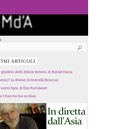
a:
TIMI ARTICOLI
l giardino delle delizie terrene, di Indrajit Hazra
esso? su Bnews (Università Bicocca)
’uomo tigre, di Eka Kurniawan
 e Chan Ho Kei su Alias