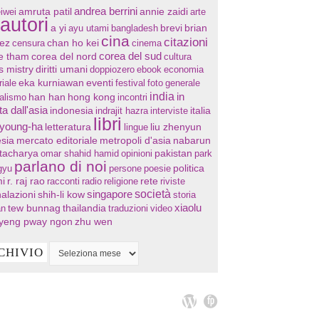
andrea berrini
annie zaidi
iwei
amruta patil
arte
autori
a yi
ayu utami
bangladesh
brevi
brian
cina
citazioni
chan ho kei
ez
censura
cinema
corea del sud
re tham
corea del nord
cultura
s mistry
diritti umani
doppiozero
ebook
economia
eventi
riale
eka kurniawan
festival
foto
generale
india
in
han han
hong kong
nalismo
incontri
ta dall'asia
indonesia
indrajit hazra
interviste
italia
libri
 young-ha
letteratura
lingue
liu zhenyun
sia
mercato editoriale
metropoli d'asia
nabarun
tacharya
omar shahid hamid
opinioni
pakistan
park
parlano di noi
gyu
persone
poesie
politica
i
r. raj rao
racconti
radio
religione
rete
riviste
società
singapore
alazioni
shih-li kow
storia
xiaolu
tew bunnag
thailandia
an
traduzioni
video
yeng pway ngon
zhu wen
CHIVIO