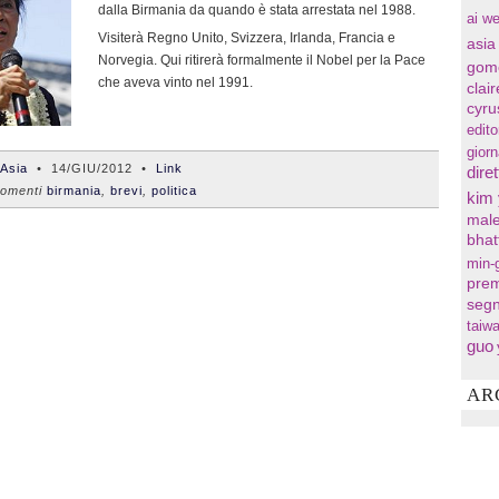
dalla Birmania da quando è stata arrestata nel 1988.
ai we
Visiterà Regno Unito, Svizzera, Irlanda, Francia e
asia
Norvegia. Qui ritirerà formalmente il Nobel per la Pace
gom
che aveva vinto nel 1991.
clai
cyru
edito
gior
'Asia
•
14/GIU/2012
•
Link
diret
omenti
birmania
,
brevi
,
politica
kim
male
bhat
min-
prem
segn
taiw
guo
AR