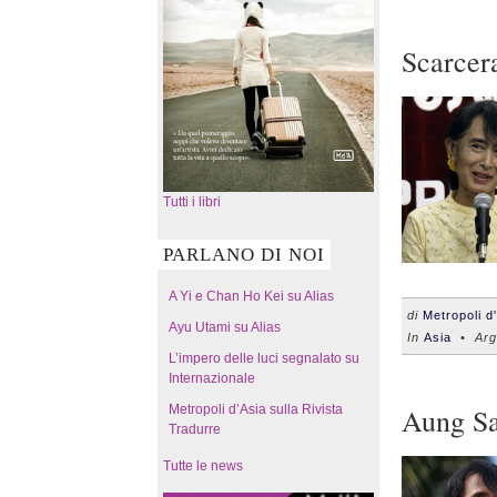
Scarcera
Tutti i libri
PARLANO DI NOI
A Yi e Chan Ho Kei su Alias
di
Metropoli d
Ayu Utami su Alias
In
Asia
• Arg
L’impero delle luci segnalato su
Internazionale
Metropoli d’Asia sulla Rivista
Aung Sa
Tradurre
Tutte le news