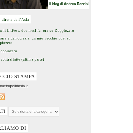
n diretta dall’Asia
chi LitFest, due mesi fa, ora su Doppiozero
ura e democrazia, un mio vecchio post su
piozero
doppiozero
 contraffatte (ultima parte)
FICIO STAMPA
metropolidasia.it
ATI
RLIAMO DI