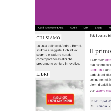
Cos’è Metropoli d’Asia
Autori
Libri
Eventi
Me
Tutti i post su
b
CHI SIAMO
La casa editrice di Andrea Berrini,
Il primo
scrittore e saggista. L’obiettivo:
scoprire e tradurre narratori
contemporanei asiatici che
Il
Guardian
offr
propongono scritture innovative.
può essere cosid
Birmania
. Patr
LIBRI
partecipanti dic
solitudine nei 20
giorni dibattiti,
Via:
World Liter
di
Metropoli d
In
Birmania
• 