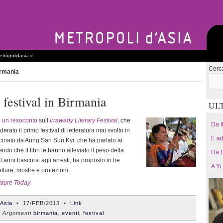
tropolidasia.it
Cerc
irmania
 festival in Birmania
UL
e un resoconto
sull’
Irrawady Literary Festival
, che
Da I
erato il primo festival di letteratura mai svolto in
E ad
ocinato da Aung San Suu Kyi, che ha parlato ai
endo che il libri le hanno alleviato il peso della
Da L
 anni trascorsi agli arresti, ha proposto in tre
A Yi
 letture, mostre e proiezioni.
ature Today
'Asia
•
17/FEB/2013
•
Link
Argomenti
birmania
,
eventi
,
festival