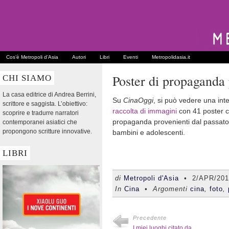
Cos’è Metropoli d’Asia
Autori
Libri
Eventi
Metropolidasia.it
Poster di propaganda
CHI SIAMO
La casa editrice di Andrea Berrini,
Su
CinaOggi
, si può vedere una int
scrittore e saggista. L’obiettivo:
raccolta di immagini
con 41 poster ci
scoprire e tradurre narratori
propaganda provenienti dal passato, 
contemporanei asiatici che
propongono scritture innovative.
bambini e adolescenti.
LIBRI
di
Metropoli d'Asia
•
2/APR/201
In
Cina
• Argomenti
cina
,
foto
,
Precedente
I miei luoghi citato da