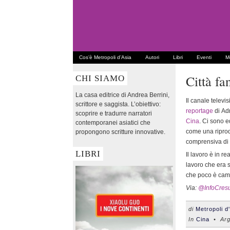
Cos’è Metropoli d’Asia
Autori
Libri
Eventi
Me
Città fa
CHI SIAMO
La casa editrice di Andrea Berrini,
Il canale televi
scrittore e saggista. L’obiettivo:
reportage
di Ad
scoprire e tradurre narratori
Cina
. Ci sono ed
contemporanei asiatici che
come una riprod
propongono scritture innovative.
comprensiva di f
LIBRI
Il lavoro è in re
lavoro che era s
che poco è camb
Via:
@InfoCres
di
Metropoli d
In
Cina
• Arg