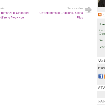
ente
Successivo
e romanzo di Singapore:
Un’anteprima di L’Atelier su China
I
r, di Yeng Pway Ngon
Files
Kara
Cens
Dop
Su 
Vite
UF
info@
ST
PA