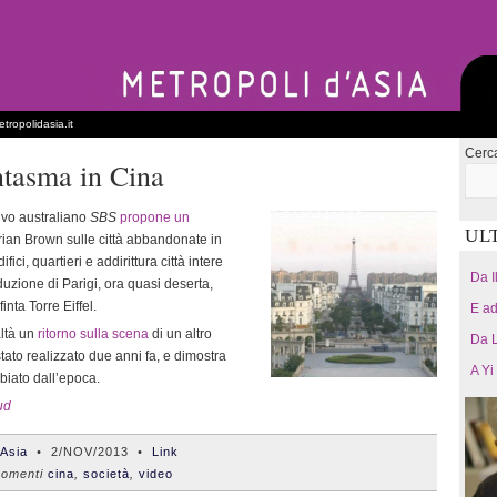
tropolidasia.it
Cerc
ntasma in Cina
sivo australiano
SBS
propone un
UL
rian Brown sulle città abbandonate in
ifici, quartieri e addirittura città intere
Da I
uzione di Parigi, ora quasi deserta,
inta Torre Eiffel.
E ad
altà un
ritorno sulla scena
di un altro
Da L
tato realizzato due anni fa, e dimostra
A Yi
iato dall’epoca.
ud
'Asia
•
2/NOV/2013
•
Link
omenti
cina
,
società
,
video