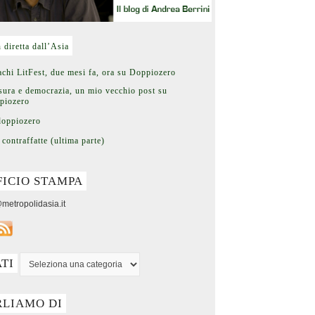
n diretta dall’Asia
chi LitFest, due mesi fa, ora su Doppiozero
ura e democrazia, un mio vecchio post su
piozero
doppiozero
 contraffatte (ultima parte)
FICIO STAMPA
metropolidasia.it
ATI
RLIAMO DI