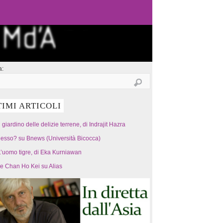
a:
TIMI ARTICOLI
l giardino delle delizie terrene, di Indrajit Hazra
esso? su Bnews (Università Bicocca)
’uomo tigre, di Eka Kurniawan
 e Chan Ho Kei su Alias