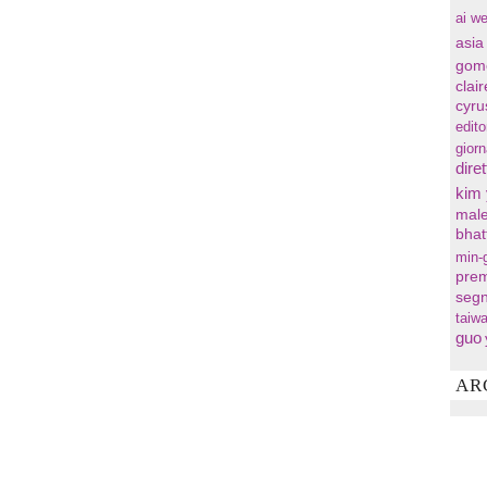
ai we
asia
gom
clai
cyru
edito
gior
diret
kim
male
bhat
min-
prem
segn
taiw
guo
AR