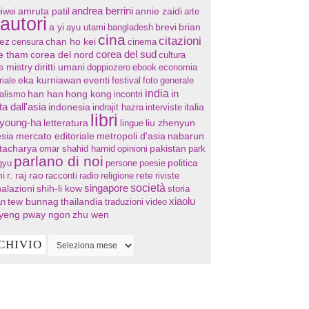
andrea berrini
annie zaidi
iwei
amruta patil
arte
autori
a yi
ayu utami
bangladesh
brevi
brian
cina
citazioni
chan ho kei
ez
censura
cinema
corea del sud
re tham
corea del nord
cultura
s mistry
diritti umani
doppiozero
ebook
economia
eventi
riale
eka kurniawan
festival
foto
generale
india
in
han han
hong kong
nalismo
incontri
ta dall'asia
indonesia
indrajit hazra
interviste
italia
libri
 young-ha
letteratura
lingue
liu zhenyun
sia
mercato editoriale
metropoli d'asia
nabarun
tacharya
omar shahid hamid
opinioni
pakistan
park
parlano di noi
gyu
persone
poesie
politica
i
r. raj rao
racconti
radio
religione
rete
riviste
società
singapore
alazioni
shih-li kow
storia
xiaolu
tew bunnag
thailandia
an
traduzioni
video
yeng pway ngon
zhu wen
CHIVIO