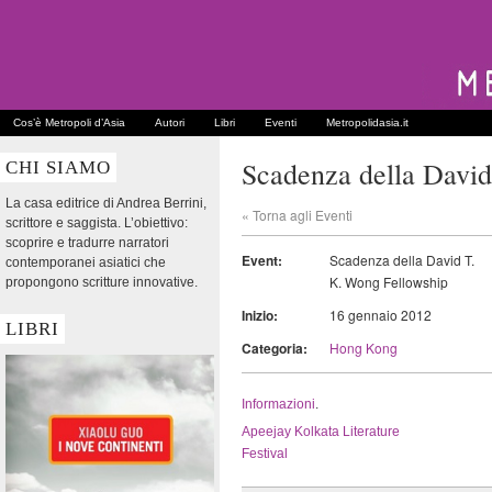
Cos’è Metropoli d’Asia
Autori
Libri
Eventi
Metropolidasia.it
Scadenza della David
CHI SIAMO
La casa editrice di Andrea Berrini,
« Torna agli Eventi
scrittore e saggista. L’obiettivo:
scoprire e tradurre narratori
Event:
Scadenza della David T.
contemporanei asiatici che
K. Wong Fellowship
propongono scritture innovative.
Inizio:
16 gennaio 2012
LIBRI
Categoria:
Hong Kong
Informazioni
.
Apeejay Kolkata Literature
Festival