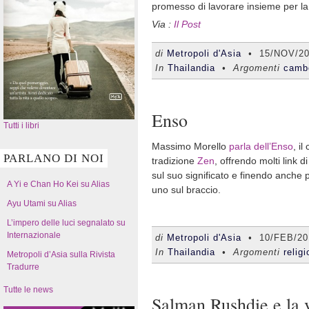
promesso di lavorare insieme per la
Via :
Il Post
di
Metropoli d'Asia
•
15/NOV/2
In
Thailandia
• Argomenti
camb
Enso
Tutti i libri
Massimo Morello
parla dell’Enso
, il
PARLANO DI NOI
tradizione
Zen
, offrendo molti link 
sul suo significato e finendo anche 
A Yi e Chan Ho Kei su Alias
uno sul braccio.
Ayu Utami su Alias
L’impero delle luci segnalato su
Internazionale
di
Metropoli d'Asia
•
10/FEB/20
In
Thailandia
• Argomenti
relig
Metropoli d’Asia sulla Rivista
Tradurre
Tutte le news
Salman Rushdie e la v