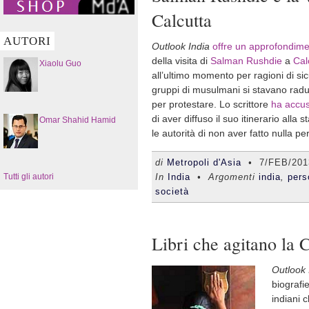
Calcutta
AUTORI
Outlook India
offre un approfondim
della visita di
Salman Rushdie
a
Cal
Xiaolu Guo
all’ultimo momento per ragioni di s
gruppi di musulmani si stavano rad
per protestare. Lo scrittore
ha accu
di aver diffuso il suo itinerario alla
Omar Shahid Hamid
le autorità di non aver fatto nulla per 
di
Metropoli d'Asia
•
7/FEB/201
Tutti gli autori
In
India
• Argomenti
india
,
pers
società
Libri che agitano la C
Outlook 
biografi
indiani 