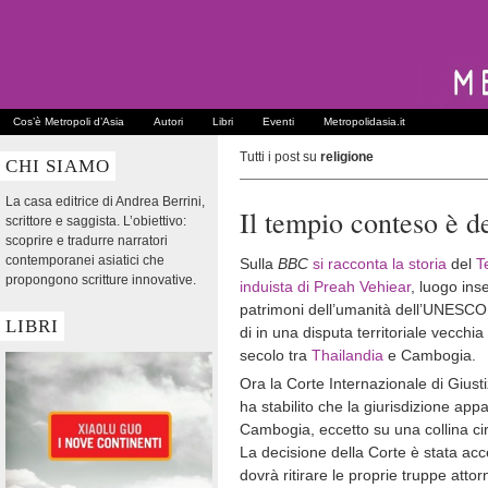
Cos’è Metropoli d’Asia
Autori
Libri
Eventi
Metropolidasia.it
Tutti i post su
religione
CHI SIAMO
La casa editrice di Andrea Berrini,
Il tempio conteso è 
scrittore e saggista. L’obiettivo:
scoprire e tradurre narratori
contemporanei asiatici che
Sulla
BBC
si racconta la storia
del
T
propongono scritture innovative.
induista di Preah Vehiear
, luogo inse
patrimoni dell’umanità dell’UNESCO 
LIBRI
di in una disputa territoriale vecchia 
secolo tra
Thailandia
e Cambogia.
Ora la Corte Internazionale di Giustiz
ha stabilito che la giurisdizione appa
Cambogia, eccetto su una collina ci
La decisione della Corte è stata acc
dovrà ritirare le proprie truppe atto