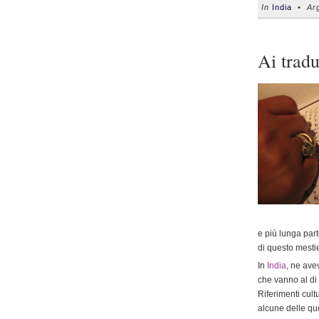
In
India
• Arg
Ai tradu
e più lunga part
di questo mestie
In
India
, ne av
che vanno al di
Riferimenti cult
alcune delle que