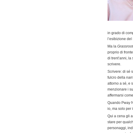
in grado di com
l’esibizione del
Ma la
Grassroo
proprio di front
di trent’anni, l
scrivere.
Scrivere: di sé s
fulcro della na
attorno a sé, e 
menzionare i suo
affermarsi come 
Quando Pway Ngo
io, ma solo per 
Qui a cena gli 
stare per qualc
personaggi, indi