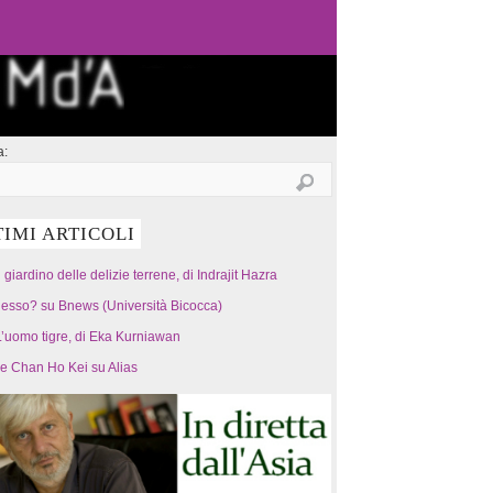
a:
TIMI ARTICOLI
l giardino delle delizie terrene, di Indrajit Hazra
esso? su Bnews (Università Bicocca)
’uomo tigre, di Eka Kurniawan
 e Chan Ho Kei su Alias