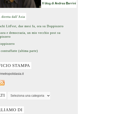
n diretta dall’Asia
chi LitFest, due mesi fa, ora su Doppiozero
ura e democrazia, un mio vecchio post su
piozero
doppiozero
 contraffatte (ultima parte)
FICIO STAMPA
metropolidasia.it
ATI
RLIAMO DI