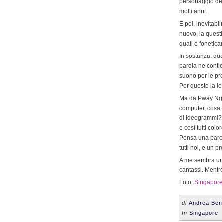
personaggio del
molti anni.
E poi, inevitabil
nuovo, la quest
quali è fonetic
In sostanza: qu
parola ne conti
suono per le pr
Per questo la le
Ma da Pway Ngo
computer, cosa 
di ideogrammi? 
e così tutti col
Pensa una parol
tutti noi, e un
A me sembra un 
cantassi. Mentr
Foto:
Singapore 
di
Andrea Berr
In
Singapore
•