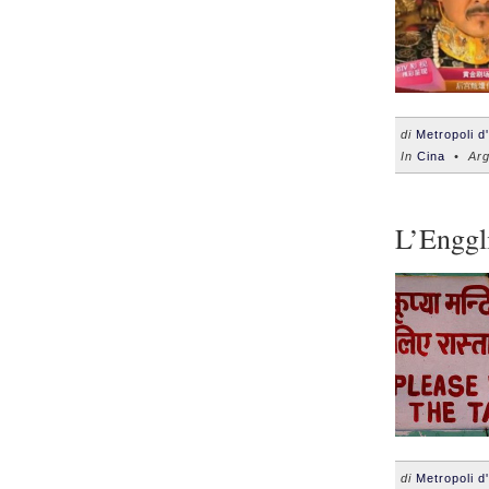
di
Metropoli d
In
Cina
• Arg
L’Enggl
di
Metropoli d