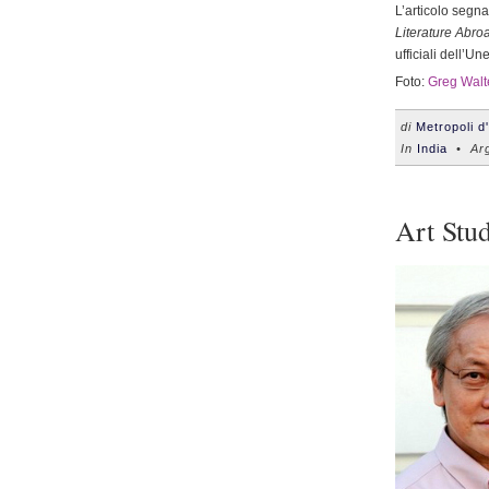
L’articolo segna
Literature Abro
ufficiali dell’U
Foto:
Greg Walt
di
Metropoli d
In
India
• Arg
Art Stu