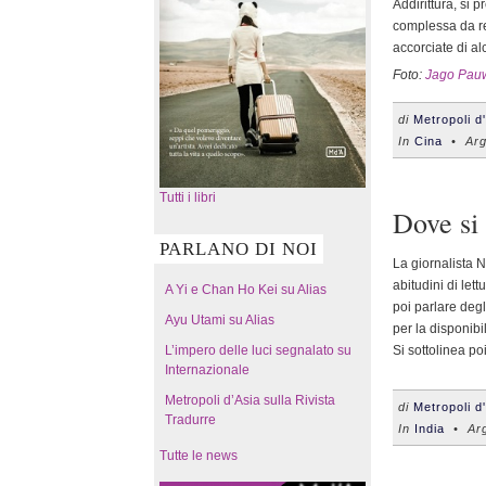
Addirittura, si 
complessa da re
accorciate di a
Foto:
Jago Pau
di
Metropoli d
In
Cina
• Arg
Tutti i libri
Dove si 
PARLANO DI NOI
La giornalista 
abitudini di lett
A Yi e Chan Ho Kei su Alias
poi parlare degl
Ayu Utami su Alias
per la disponibili
L’impero delle luci segnalato su
Si sottolinea poi 
Internazionale
Metropoli d’Asia sulla Rivista
di
Metropoli d
Tradurre
In
India
• Arg
Tutte le news