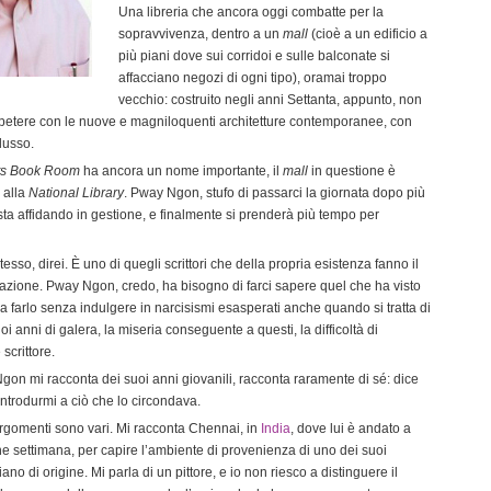
Una libreria che ancora oggi combatte per la
sopravvivenza, dentro a un
mall
(cioè a un edificio a
più piani dove sui corridoi e sulle balconate si
affacciano negozi di ogni tipo), oramai troppo
vecchio: costruito negli anni Settanta, appunto, non
petere con le nuove e magniloquenti architetture contemporanee, con
 lusso.
ts Book Room
ha ancora un nome importante, il
mall
in questione è
e alla
National Library
. Pway Ngon, stufo di passarci la giornata dopo più
a sta affidando in gestione, e finalmente si prenderà più tempo per
tesso, direi. È uno di quegli scrittori che della propria esistenza fanno il
rrazione. Pway Ngon, credo, ha bisogno di farci sapere quel che ha visto
sa farlo senza indulgere in narcisismi esasperati anche quando si tratta di
i anni di galera, la miseria conseguente a questi, la difficoltà di
scrittore.
n mi racconta dei suoi anni giovanili, racconta raramente di sé: dice
introdurmi a ciò che lo circondava.
argomenti sono vari. Mi racconta Chennai, in
India
, dove lui è andato a
he settimana, per capire l’ambiente di provenienza di uno dei suoi
ano di origine. Mi parla di un pittore, e io non riesco a distinguere il