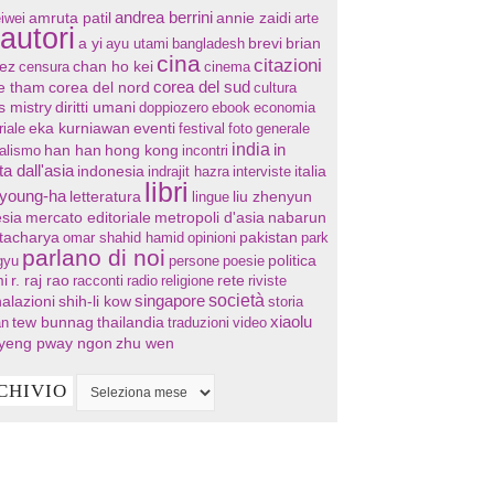
andrea berrini
annie zaidi
iwei
amruta patil
arte
autori
a yi
ayu utami
bangladesh
brevi
brian
cina
citazioni
chan ho kei
ez
censura
cinema
corea del sud
re tham
corea del nord
cultura
s mistry
diritti umani
doppiozero
ebook
economia
eventi
riale
eka kurniawan
festival
foto
generale
india
in
han han
hong kong
nalismo
incontri
ta dall'asia
indonesia
indrajit hazra
interviste
italia
libri
 young-ha
letteratura
lingue
liu zhenyun
sia
mercato editoriale
metropoli d'asia
nabarun
tacharya
omar shahid hamid
opinioni
pakistan
park
parlano di noi
gyu
persone
poesie
politica
i
r. raj rao
racconti
radio
religione
rete
riviste
società
singapore
alazioni
shih-li kow
storia
xiaolu
tew bunnag
thailandia
an
traduzioni
video
yeng pway ngon
zhu wen
CHIVIO