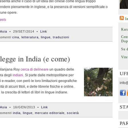
presenta anche il caso di un’idea del cinese come lingua troppo
ndere pienamente in inglese, e la presenza di versioni semplificate o
lcune opere.
I
wels
Kara
'Asia
•
29/SET/2014
•
Link
Cens
omenti
cina
,
letteratura
,
lingue
,
traduzioni
Dop
Su 
legge in India (e come)
Vite
Nilanjana Roy
cerca di delineare
un quadro delle
UF
ura degli
indiani
. Si parte dalle metropolitane per
i e-reader, con però le loro limitazioni geografiche
info@
tà di alcuni titoli, e delle librerie fisiche e online.
la crescita di lettori di libri in lingue indiane.
ST
'Asia
•
16/GEN/2013
•
Link
omenti
india
,
lingue
,
mercato editoriale
,
società
PA