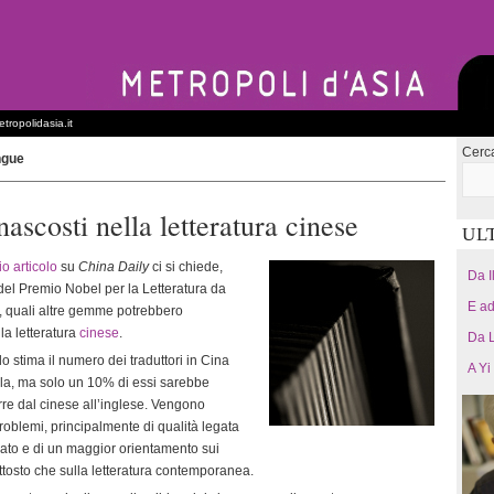
tropolidasia.it
Cerc
ngue
 nascosti nella letteratura cinese
UL
o articolo
su
China Daily
ci si chiede,
Da I
el Premio Nobel per la Letteratura da
E ad
, quali altre gemme potrebbero
la letteratura
cinese
.
Da L
lo stima il numero dei traduttori in Cina
A Yi
mila, ma solo un 10% di essi sarebbe
rre dal cinese all’inglese. Vengono
problemi, principalmente di qualità legata
rcato e di un maggior orientamento sui
iuttosto che sulla letteratura contemporanea.