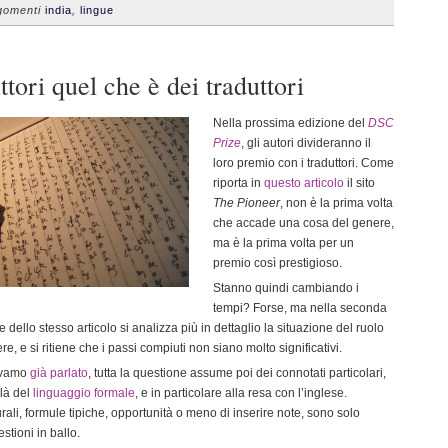
omenti
india
,
lingue
ttori quel che è dei traduttori
Nella prossima edizione del
DSC
Prize
, gli autori divideranno il
loro premio con i traduttori. Come
riporta in
questo articolo
il sito
The Pioneer
, non è la prima volta
che accade una cosa del genere,
ma è la prima volta per un
premio così prestigioso.
Stanno quindi cambiando i
tempi? Forse, ma nella seconda
e dello stesso articolo si analizza più in dettaglio la situazione del ruolo
re, e si ritiene che i passi compiuti non siano molto significativi.
evamo
già parlato
, tutta la questione assume poi dei connotati particolari,
 là del
linguaggio formale
, e in particolare alla resa con l’inglese.
urali, formule tipiche, opportunità o meno di inserire note, sono solo
stioni in ballo.