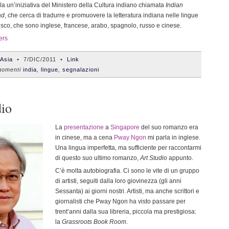
la un’iniziativa del Ministero della Cultura indiano chiamata
Indian
ad
, che cerca di tradurre e promuovere la letteratura indiana nelle lingue
nesco, che sono inglese, francese, arabo, spagnolo, russo e cinese.
ers
'Asia
•
7/DIC/2011
•
Link
omenti
india
,
lingue
,
segnalazioni
dio
La
presentazione
a
Singapore
del suo romanzo era
in cinese, ma a cena
Pway Ngon
mi parla in inglese.
Una lingua imperfetta, ma sufficiente per raccontarmi
di questo suo ultimo romanzo,
Art Studio
appunto.
C’è molta autobiografia. Ci sono le vite di un gruppo
di artisti, seguiti dalla loro giovinezza (gli anni
Sessanta) ai giorni nostri. Artisti, ma anche scrittori e
giornalisti che Pway Ngon ha visto passare per
trent’anni dalla sua libreria, piccola ma prestigiosa:
la
Grassroots Book Room
.