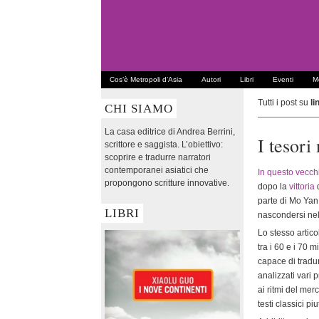
Cos’è Metropoli d’Asia
Autori
Libri
Eventi
Me
Tutti i post su
li
CHI SIAMO
La casa editrice di Andrea Berrini,
I tesori
scrittore e saggista. L’obiettivo:
scoprire e tradurre narratori
contemporanei asiatici che
In questo vecchi
propongono scritture innovative.
dopo la
vittoria
d
parte di Mo Yan
LIBRI
nascondersi nel
Lo stesso artico
tra i 60 e i 70 
capace di tradu
analizzati vari 
ai ritmi del me
testi classici p