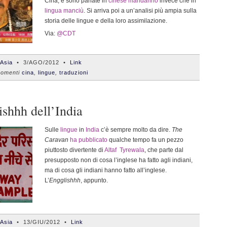
Cina, e sono parlate in
cinese mandarino
invece che in
lingua manciù
. Si arriva poi a un’analisi più ampia sulla
storia delle lingue e della loro assimilazione.
Via:
@CDT
'Asia
•
3/AGO/2012
•
Link
omenti
cina
,
lingue
,
traduzioni
ishhh dell’India
Sulle
lingue
in
India
c’è sempre molto da dire.
The
Caravan
ha pubblicato
qualche tempo fa un pezzo
piuttosto divertente di
Altaf Tyrewala
, che parte dal
presupposto non di cosa l’inglese ha fatto agli indiani,
ma di cosa gli indiani hanno fatto all’inglese.
L’
Engglishhh
, appunto.
'Asia
•
13/GIU/2012
•
Link