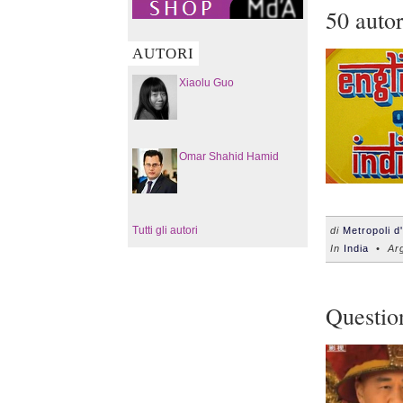
50 autor
AUTORI
Xiaolu Guo
Omar Shahid Hamid
Tutti gli autori
di
Metropoli d
In
India
• Arg
Question