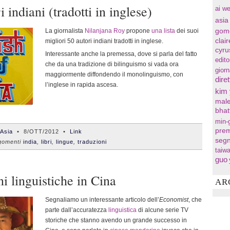
i indiani (tradotti in inglese)
ai we
asia
La giornalista
Nilanjana Roy
propone
una lista
dei suoi
gom
clai
migliori 50 autori indiani tradotti in inglese.
cyru
Interessante anche la premessa, dove si parla del fatto
edito
che da una tradizione di bilinguismo si vada ora
gior
maggiormente diffondendo il monolinguismo, con
diret
l’inglese in rapida ascesa.
kim
male
bhat
min-
prem
'Asia
•
8/OTT/2012
•
Link
segn
omenti
india
,
libri
,
lingue
,
traduzioni
taiw
guo
i linguistiche in Cina
AR
Segnaliamo un interessante articolo dell’
Economist
, che
parte dall’accuratezza
linguistica
di alcune serie TV
storiche che stanno avendo un grande successo in