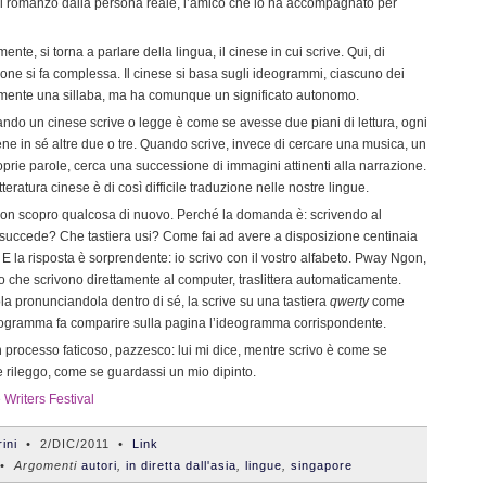
 romanzo dalla persona reale, l’amico che lo ha accompagnato per
mente, si torna a parlare della lingua, il cinese in cui scrive. Qui, di
ione si fa complessa. Il cinese si basa sugli ideogrammi, ciascuno dei
amente una sillaba, ma ha comunque un significato autonomo.
ando un cinese scrive o legge è come se avesse due piani di lettura, ogni
ene in sé altre due o tre. Quando scrive, invece di cercare una musica, un
oprie parole, cerca una successione di immagini attinenti alla narrazione.
tteratura cinese è di così difficile traduzione nelle nostre lingue.
n scopro qualcosa di nuovo. Perché la domanda è: scrivendo al
succede? Che tastiera usi? Come fai ad avere a disposizione centinaia
E la risposta è sorprendente: io scrivo con il vostro alfabeto. Pway Ngon,
oro che scrivono direttamente al computer, traslittera automaticamente.
a pronunciandola dentro di sé, la scrive su una tastiera
qwerty
come
 programma fa comparire sulla pagina l’ideogramma corrispondente.
processo faticoso, pazzesco: lui mi dice, mentre scrivo è come se
e rileggo, come se guardassi un mio dipinto.
Writers Festival
ini
•
2/DIC/2011
•
Link
 Argomenti
autori
,
in diretta dall'asia
,
lingue
,
singapore