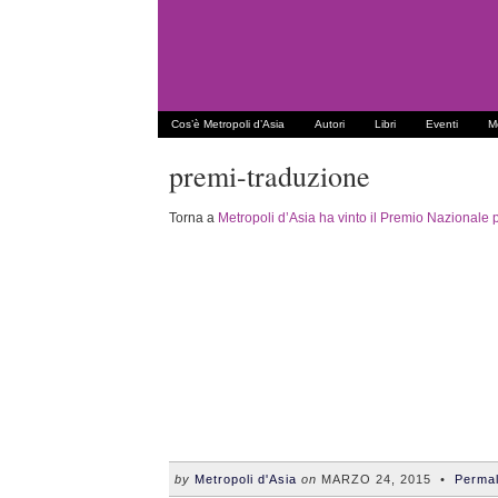
Cos’è Metropoli d’Asia
Autori
Libri
Eventi
Me
premi-traduzione
Torna a
Metropoli d’Asia ha vinto il Premio Nazionale 
by
Metropoli d'Asia
on
MARZO 24, 2015
•
Permal