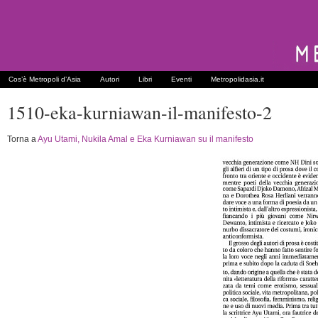
Cos’è Metropoli d’Asia
Autori
Libri
Eventi
Metropolidasia.it
1510-eka-kurniawan-il-manifesto-2
Torna a
Ayu Utami, Nukila Amal e Eka Kurniawan su il manifesto