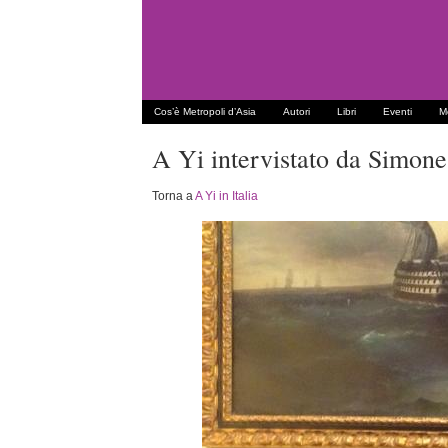
Cos’è Metropoli d’Asia
Autori
Libri
Eventi
Me
A Yi intervistato da Simone 
Torna a
A Yi in Italia