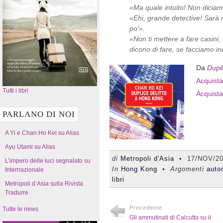
«Ma quale intuito! Non diciam
«Ehi, grande detective! Sarà 
po’».
«Non ti mettere a fare casini,
dicono di fare, se facciamo in
Da
Dupl
Acquista 
Tutti i libri
Acquista
PARLANO DI NOI
A Yi e Chan Ho Kei su Alias
Ayu Utami su Alias
di
Metropoli d'Asia
•
17/NOV/2
L’impero delle luci segnalato su
In
Hong Kong
• Argomenti
autor
Internazionale
libri
Metropoli d’Asia sulla Rivista
Tradurre
Precedente
Tutte le news
Gli ammutinati di Calcutta su il