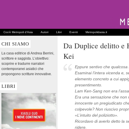
Cos’è Metropoli d’Asia
Autori
Libri
Eventi
Metropolidasia.it
Da Duplice delitto e
CHI SIAMO
Kei
La casa editrice di Andrea Berrini,
scrittore e saggista. L’obiettivo:
scoprire e tradurre narratori
Eppure sentivo che qualcosa
contemporanei asiatici che
Esaminai l’intera vicenda e, 
propongono scritture innovative.
elemento concreto a cui appig
presentimento.
LIBRI
Lam Ken-Sang non era l’assa
Era una sensazione che non 
innocente un pregiudicato ch
colpevole? Non riuscivo propr
«L’intuito del poliziotto».
Ricordavo di averlo detto la se
ridere.