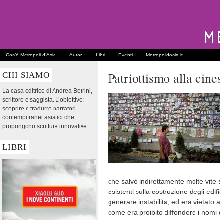
Cos’è Metropoli d’Asia
Autori
Libri
Eventi
Metropolidasia.it
Patriottismo alla cine
CHI SIAMO
La casa editrice di Andrea Berrini,
scrittore e saggista. L’obiettivo:
scoprire e tradurre narratori
contemporanei asiatici che
propongono scritture innovative.
LIBRI
che salvò indirettamente molte vite
esistenti sulla costruzione degli edif
generare instabilità, ed era vietato
come era proibito diffondere i nomi d