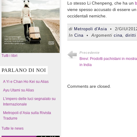
Lo stesso Li Chenpeng, che ha un
b
viene spesso accusato di essere un 
occidentali nemiche.
di
Metropoli d'Asia
•
2/GIU/201
In
Cina
• Argomenti
cina
,
diritt
Precedente
Tutti i libri
Brevi: Prodotti pachistani in mostra
in India
PARLANO DI NOI
A Yi e Chan Ho Kei su Alias
Comments are closed.
Ayu Utami su Alias
L’impero delle luci segnalato su
Internazionale
Metropoli d’Asia sulla Rivista
Tradurre
Tutte le news