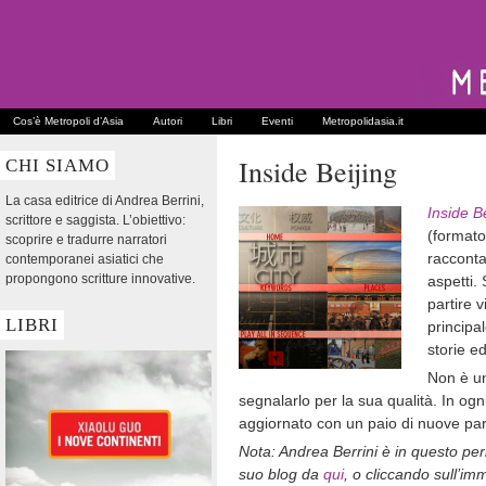
Cos’è Metropoli d’Asia
Autori
Libri
Eventi
Metropolidasia.it
Inside Beijing
CHI SIAMO
La casa editrice di Andrea Berrini,
Inside Be
scrittore e saggista. L’obiettivo:
(formato
scoprire e tradurre narratori
racconta 
contemporanei asiatici che
propongono scritture innovative.
aspetti.
partire 
LIBRI
principa
storie e
Non è un
segnalarlo per la sua qualità. In ogn
aggiornato con un paio di nuove part
Nota: Andrea Berrini è in questo per
suo blog da
qui
, o cliccando sull’i