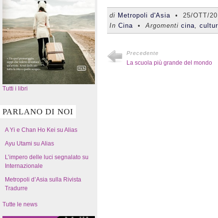
di
Metropoli d'Asia
•
25/OTT/20
In
Cina
• Argomenti
cina
,
cultu
Precedente
La scuola più grande del mondo
Tutti i libri
PARLANO DI NOI
A Yi e Chan Ho Kei su Alias
Ayu Utami su Alias
L’impero delle luci segnalato su
Internazionale
Metropoli d’Asia sulla Rivista
Tradurre
Tutte le news