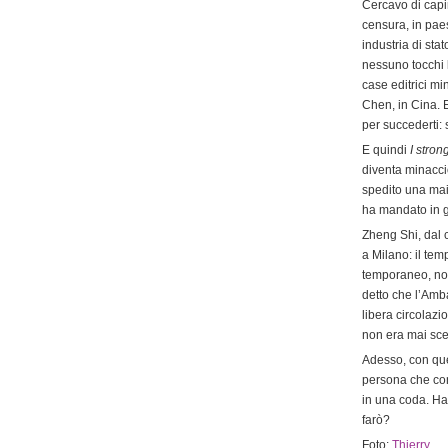
Cercavo di capir
censura, in paes
industria di sta
nessuno tocchi 
case editrici mi
Chen, in Cina. 
per succederti:
E quindi
I stron
diventa minacci
spedito una mai
ha mandato in g
Zheng Shi, dal c
a Milano: il tem
temporaneo, non
detto che l’Amb
libera circolazi
non era mai sce
Adesso, con quel
persona che cono
in una coda. Ha
farò?
Foto:
Thierry