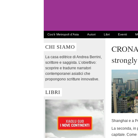
Cos’è Metropoli d’Asia
Autori
Libri
Eventi
Me
CRONA
CHI SIAMO
strongly
La casa editrice di Andrea Berrini,
scrittore e saggista. L’obiettivo:
scoprire e tradurre narratori
contemporanei asiatici che
propongono scritture innovative.
LIBRI
Shanghai e a P
La seconda, in p
capitale. Come 