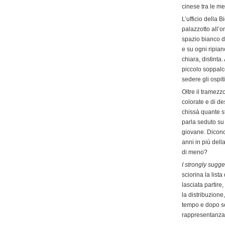
cinese tra le m
L’ufficio della 
palazzotto all’
spazio bianco di
e su ogni ripian
chiara, distinta
piccolo soppalc
sedere gli ospiti
Oltre il tramez
colorate e di de
chissà quante s
parla seduto su
giovane. Dicono
anni in più del
di meno?
I strongly sugge
sciorina la lista
lasciata partire,
la distribuzione
tempo e dopo sol
rappresentanza: