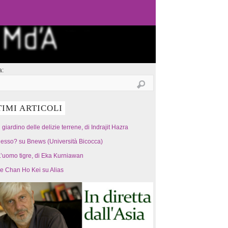
a:
TIMI ARTICOLI
l giardino delle delizie terrene, di Indrajit Hazra
esso? su Bnews (Università Bicocca)
’uomo tigre, di Eka Kurniawan
 e Chan Ho Kei su Alias