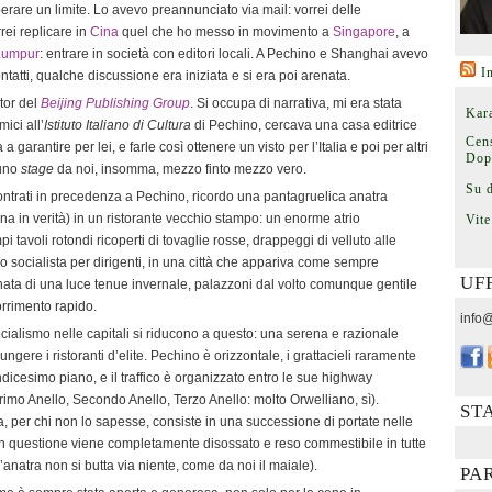
perare un limite. Lo avevo preannunciato via mail: vorrei delle
rrei replicare in
Cina
quel che ho messo in movimento a
Singapore
, a
Lumpur
: entrare in società con editori locali. A Pechino e Shanghai avevo
I
tatti, qualche discussione era iniziata e si era poi arenata.
tor del
Beijing Publishing Group
. Si occupa di narrativa, mi era stata
Kara
ici all’
Istituto Italiano di Cultura
di Pechino, cercava una casa editrice
Cens
 a garantire per lei, e farle così ottenere un visto per l’Italia e poi per altri
Dop
 uno
stage
da noi, insomma, mezzo finto mezzo vero.
Su 
ntrati in precedenza a Pechino, ricordo una pantagruelica anatra
una in verità) in un ristorante vecchio stampo: un enorme atrio
Vite
i tavoli rotondi ricoperti di tovaglie rosse, drappeggi di velluto alle
mo socialista per dirigenti, in una città che appariva come sempre
UF
minata di una luce tenue invernale, palazzoni dal volto comunque gentile
orrimento rapido.
info@
cialismo nelle capitali si riducono a questo: una serena e razionale
iungere i ristoranti d’elite. Pechino è orizzontale, i grattacieli raramente
dicesimo piano, e il traffico è organizzato entro le sue highway
rimo Anello, Secondo Anello, Terzo Anello: molto Orwelliano, sì).
ST
a, per chi non lo sapesse, consiste in una successione di portate nelle
e in questione viene completamente disossato e reso commestibile in tutte
ll’anatra non si butta via niente, come da noi il maiale).
PA