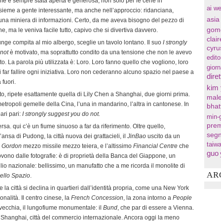
e è sempre stata aperta e generosa, non solo per le cene in
ai we
ieme a gente interessante, ma anche nell’approccio: ridanciana,
asia
una miniera di informazioni. Certo, da me aveva bisogno del pezzo di
gom
ne, ma le veniva facile tutto, capivo che si divertiva davvero.
clai
unge compita al mio albergo, sceglie un tavolo lontano. Il suo
I strongly
cyru
not
è motivato, ma soprattutto condito da una tensione che non le avevo
edito
lto. La parola più utilizzata è: Loro. Loro fanno quello che vogliono, loro
gior
 far fallire ogni iniziativa. Loro non cederanno alcuno spazio nel paese a
diret
fuori.
kim
to, ripete esattamente quella di Lily Chen a Shanghai, due giorni prima.
male
tropoli gemelle della Cina, l’una in mandarino, l’altra in cantonese. In
bhat
ari pari:
I strongly suggest you do not.
min-
prem
sa. qui c’è un fiume sinuoso a far da riferimento. Oltre quello,
segn
’ansa di Pudong, la città nuova dei grattacieli, il
JinBao
uscito da un
taiw
h Gordon
mezzo missile mezzo teiera, e l’altissimo
Financial Centre
che
guo
ovono dalle fotografie: è di proprietà della Banca del Giappone, un
glio nazionale: bellissimo, un manufatto che a me ricorda il monolite di
AR
ello Spazio
.
e la città si declina in quartieri dall’identità propria, come una New York
onalità. Il centro cinese, la
French Concession
, la zona intorno a
People
tà vecchia, il lungofiume monumentale: il
Bund
, che par di essere a Vienna.
a, Shanghai, città del commercio internazionale. Ancora oggi la meno