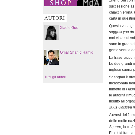
Zheng Shi con m
successione ass
chiacchierona, 
AUTORI
carta in questio
Questa volta gi
Xiaolu Guo
suggest you do 
mai visto sul vo
sono in grado di
gente venuta da 
Omar Shahid Hamid
La frase, appun
Le due grandi me
inglese suona p
Tutti gli autori
Shanghai è diver
incastonata nell
fumetto di
Flas
le autorità rimu
insulto all’orgo
2001 Odissea n
A ovest del fium
delle molte nazi
Square
, la cit
Era città franc