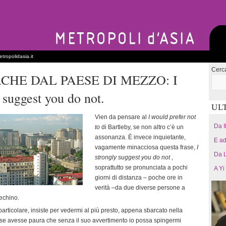
tropolidasia.it
Cerc
CHE DAL PAESE DI MEZZO: I
 suggest you do not.
UL
Vien da pensare al
I would prefer not
Da I
to
di Bartleby, se non altro c’è un
assonanza. È invece inquietante,
E ad
vagamente minacciosa questa frase,
I
Da L
strongly suggest you do not
,
soprattutto se pronunciata a pochi
A Yi
giorni di distanza – poche ore in
verità –da due diverse persone a
echino.
articolare, insiste per vedermi al più presto, appena sbarcato nella
se avesse paura che senza il suo avvertimento io possa spingermi