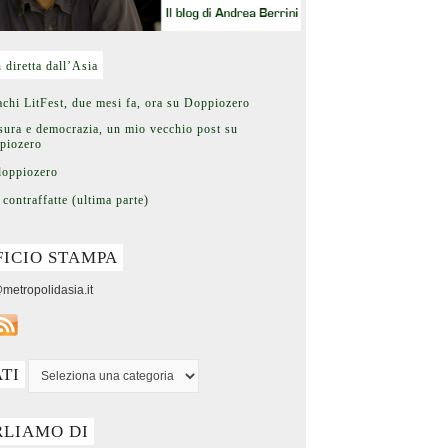
n diretta dall’Asia
chi LitFest, due mesi fa, ora su Doppiozero
ura e democrazia, un mio vecchio post su
piozero
doppiozero
 contraffatte (ultima parte)
FICIO STAMPA
metropolidasia.it
ATI
RLIAMO DI