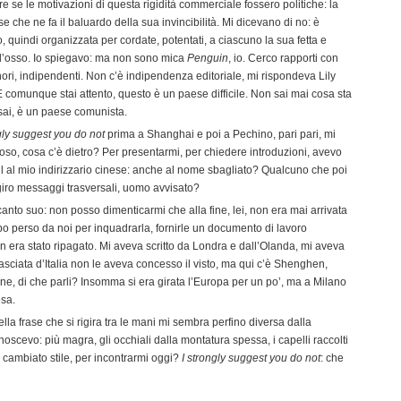
e se le motivazioni di questa rigidità commerciale fossero politiche: la
e che ne fa il baluardo della sua invincibilità. Mi dicevano di no: è
to, quindi organizzata per cordate, potentati, a ciascuno la sua fetta e
l’osso. Io spiegavo: ma non sono mica
Penguin
, io. Cerco rapporti con
nori, indipendenti. Non c’è indipendenza editoriale, mi rispondeva Lily
E comunque stai attento, questo è un paese difficile. Non sai mai cosa sta
 sai, è un paese comunista.
gly suggest you do not
prima a Shanghai e poi a Pechino, pari pari, mi
oso, cosa c’è dietro? Per presentarmi, per chiedere introduzioni, avevo
l al mio indirizzario cinese: anche al nome sbagliato? Qualcuno che poi
iro messaggi trasversali, uomo avvisato?
anto suo: non posso dimenticarmi che alla fine, lei, non era mai arrivata
po perso da noi per inquadrarla, fornirle un documento di lavoro
 era stato ripagato. Mi aveva scritto da Londra e dall’Olanda, mi aveva
asciata d’Italia non le aveva concesso il visto, ma qui c’è Shenghen,
one, di che parli? Insomma si era girata l’Europa per un po’, ma a Milano
sa.
la frase che si rigira tra le mani mi sembra perfino diversa dalla
scevo: più magra, gli occhiali dalla montatura spessa, i capelli raccolti
 cambiato stile, per incontrarmi oggi?
I strongly suggest you do not
: che