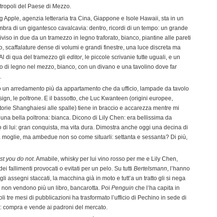
etropoli del Paese di Mezzo.
Big Apple, agenzia letteraria tra Cina, Giappone e Isole Hawaii, sta in un
ombra di un gigantesco cavalcavia: dentro, ricordi di un tempo: un grande
viso in due da un tramezzo in legno traforato, bianco, piantine alle pareti
o, scaffalature dense di volumi e grandi finestre, una luce discreta ma
. Al di qua del tramezzo gli
editor
, le piccole scrivanie tutte uguali, e un
o di legno nel mezzo, bianco, con un divano e una tavolino dove far
.
zo un arredamento più da appartamento che da ufficio, lampade da tavolo
sign, le poltrone. E il bassotto, che Luc Kwanteen (origini europee,
torie Shanghaiesi alle spalle) tiene in braccio e accarezza mentre mi
 una bella poltrona: bianca. Dicono di Lily Chen: era bellissima da
 di lui: gran conquista, ma vita dura. Dimostra anche oggi una decina di
la moglie, ma ambedue non so come situarli: settanta e sessanta? Di più,
st you do not
. Amabile, whisky per lui vino rosso per me e Lily Chen,
 dei fallimenti provocati o evitati per un pelo. Su tutti
Bertelsmann
, l’hanno
 gli assegni staccati, la macchina già in moto e tutt’a un tratto gli si nega
, non vendono più un libro, bancarotta. Poi
Penguin
che l’ha capita in
i tre mesi di pubblicazioni ha trasformato l’ufficio di Pechino in sede di
 compra e vende ai padroni del mercato.