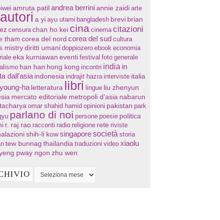
andrea berrini
annie zaidi
iwei
amruta patil
arte
autori
a yi
ayu utami
bangladesh
brevi
brian
cina
citazioni
chan ho kei
ez
censura
cinema
corea del sud
re tham
corea del nord
cultura
s mistry
diritti umani
doppiozero
ebook
economia
eventi
riale
eka kurniawan
festival
foto
generale
india
in
han han
hong kong
nalismo
incontri
ta dall'asia
indonesia
indrajit hazra
interviste
italia
libri
 young-ha
letteratura
lingue
liu zhenyun
sia
mercato editoriale
metropoli d'asia
nabarun
tacharya
omar shahid hamid
opinioni
pakistan
park
parlano di noi
gyu
persone
poesie
politica
i
r. raj rao
racconti
radio
religione
rete
riviste
società
singapore
alazioni
shih-li kow
storia
xiaolu
tew bunnag
thailandia
an
traduzioni
video
yeng pway ngon
zhu wen
CHIVIO