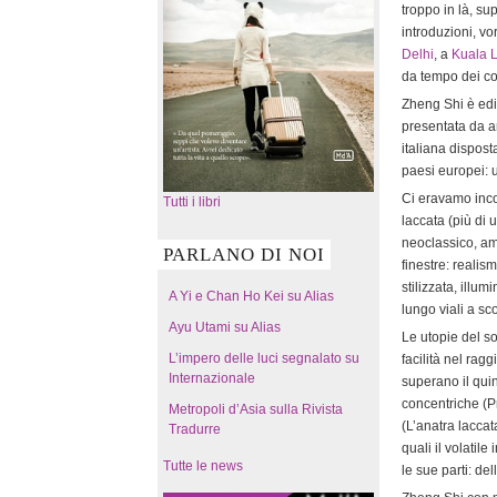
troppo in là, su
introduzioni, vo
Delhi
, a
Kuala 
da tempo dei con
Zheng Shi è edi
presentata da am
italiana disposta
paesi europei:
Ci eravamo inco
Tutti i libri
laccata (più di 
neoclassico, amp
PARLANO DI NOI
finestre: realis
stilizzata, illu
A Yi e Chan Ho Kei su Alias
lungo viali a sc
Ayu Utami su Alias
Le utopie del so
L’impero delle luci segnalato su
facilità nel ragg
Internazionale
superano il quin
concentriche (P
Metropoli d’Asia sulla Rivista
(L’anatra laccat
Tradurre
quali il volatil
Tutte le news
le sue parti: de